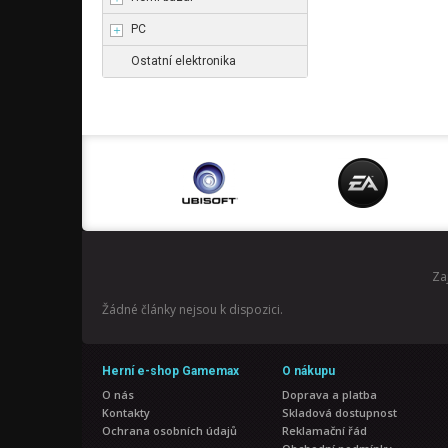
PC
Ostatní elektronika
Za
Žádné články nejsou k dispozici.
Herní e-shop Gamemax
O nákupu
O nás
Doprava a platba
Kontakty
Skladová dostupnost
Ochrana osobních údajů
Reklamační řád