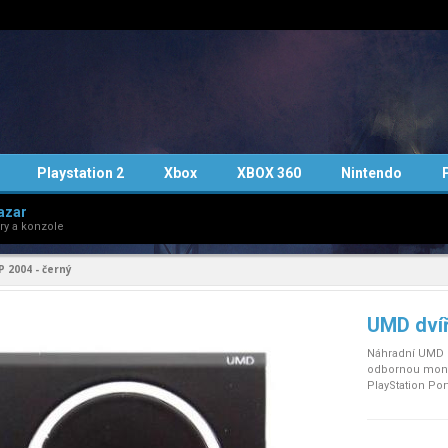
Playstation 2
Xbox
XBOX 360
Nintendo
azar
ry a konzole
 2004 - černý
UMD dvíř
Náhradní UMD d
odbornou mont
PlayStation Por