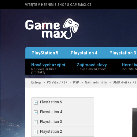
VÍTEJTE V HERNÍM E-SHOPU GAMEMAX.CZ
PlayStation 5
Playstation 4
Playstation 3
Nově vycházející
Zajímavé slevy
Herní b
Nejnovější hry a
Slevy a akční zboží
Použité h
produkty
Eshop
PS Vita / PSP
PSP
Náhradní díly
UMD dvířka PSP
>
>
>
>
PlayStation 5
Playstation 4
Playstation 3
Playstation 2