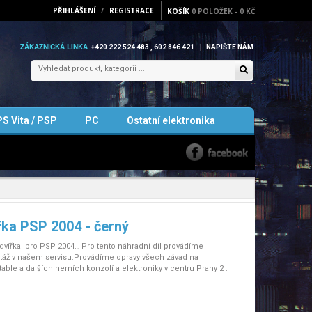
PŘIHLÁŠENÍ
/
REGISTRACE
KOŠÍK
0
POLOŽEK
-
0 KČ
ZÁKAZNICKÁ LINKA
+420 222 524 483 , 602 846 421
NAPIŠTE NÁM
PS Vita / PSP
PC
Ostatní elektronika
ka PSP 2004 - černý
vířka pro PSP 2004… Pro tento náhradní díl provádíme
áž v našem servisu.Provádíme opravy všech závad na
table a dalších herních konzolí a elektroniky v centru Prahy 2 .