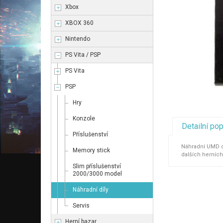
Xbox
XBOX 360
Nintendo
PS Vita / PSP
PS Vita
PSP
Hry
Konzole
Detailní po
Příslušenství
Náhradní UMD d
Memory stick
dalších herních 
Slim příslušenství
2000/3000 model
Náhradní díly
Servis
Herní bazar