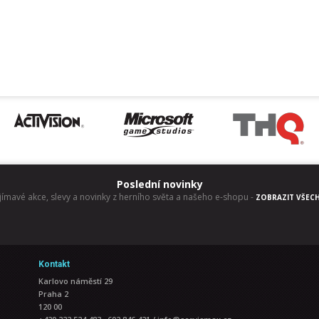
Poslední novinky
jímavé akce, slevy a novinky z herního světa a našeho e-shopu
-
ZOBRAZIT VŠEC
Kontakt
Karlovo náměstí 29
Praha 2
120 00