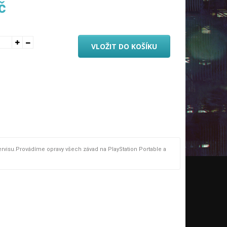
č
VLOŽIT DO KOŠÍKU
visu.Provádíme opravy všech závad na PlayStation Portable a