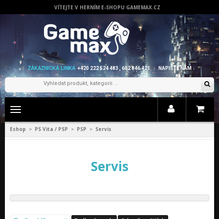
VÍTEJTE V HERNÍM E-SHOPU GAMEMAX.CZ
ZÁKAZNICKÁ LINKA
+420 222 524 483 , 602 846 421
NAPIŠTE NÁM
Zobrazit
menu
Eshop
PS Vita / PSP
PSP
Servis
>
>
>
Servis