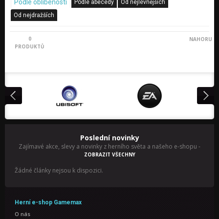
Podle oblíbenosti
Podle abecedy
Od nejlevnějších
Od nejdražších
0
NAHORU
PRODUKTŮ
Poslední novinky
Zajímavé akce, slevy a novinky z herního světa a našeho e-shopu
-
ZOBRAZIT VŠECHNY
Žádné články nejsou k dispozici.
Herní e-shop Gamemax
O nás