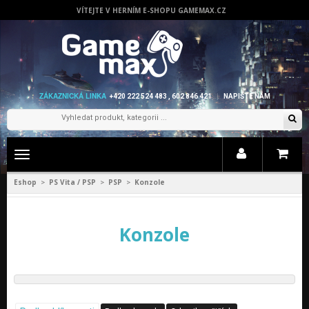
VÍTEJTE V HERNÍM E-SHOPU GAMEMAX.CZ
ZÁKAZNICKÁ LINKA
+420 222 524 483 , 602 846 421
NAPIŠTE NÁM
Zobrazit
menu
Eshop
PS Vita / PSP
PSP
Konzole
>
>
>
Konzole