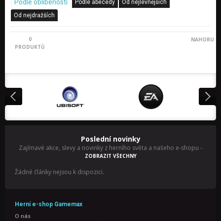
Podle oblíbenosti
Podle abecedy
Od nejlevnějších
Od nejdražších
0
NAHORU
PRODUKTŮ
Poslední novinky
Zajímavé akce, slevy a novinky z herního světa a našeho e-shopu
-
ZOBRAZIT VŠECHNY
Žádné články nejsou k dispozici.
Herní e-shop Gamemax
O nás