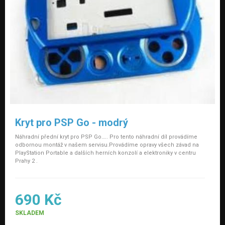
Kryt pro PSP Go - modrý
Náhradní přední kryt pro PSP Go….. Pro tento náhradní díl provádíme
odbornou montáž v našem servisu.Provádíme opravy všech závad na
PlayStation Portable a dalších herních konzolí a elektroniky v centru
Prahy 2 .
690 Kč
SKLADEM