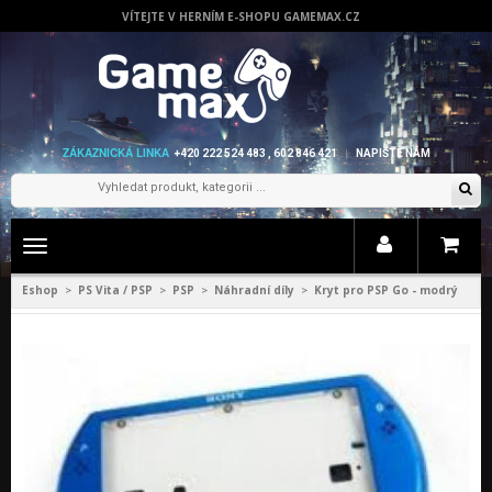
VÍTEJTE V HERNÍM E-SHOPU GAMEMAX.CZ
ZÁKAZNICKÁ LINKA
+420 222 524 483 , 602 846 421
NAPIŠTE NÁM
Zobrazit
menu
Eshop
PS Vita / PSP
PSP
Náhradní díly
Kryt pro PSP Go - modrý
>
>
>
>