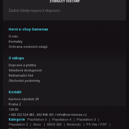
ZOBRAZIT VŠECHNY
Žádné články nejsou k dispozici.
Herní e-shop Gamemax
O nás
Kontakty
Ochrana osobních údajů
O nákupu
Doprava a platba
Skladová dostupnost
Reklamační řád
Obchodní podmínky
Kontakt
Karlovo náměstí 29
Praha 2
120 00
+420 222 524 483 , 602 846 421
/
info@servismax.cz
|
|
|
Kategorie
PlayStation 5
Playstation 4
Playstation 3
|
|
|
|
|
Playstation 2
Xbox
XBOX 360
Nintendo
PS Vita / PSP