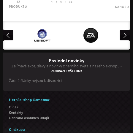
42
1
2
3
>
>>
PRODUKTŮ
NAHORU
Poslední novinky
Zajímavé akce, slevy a novinky z herního světa a našeho e-shopu
-
ZOBRAZIT VŠECHNY
Žádné články nejsou k dispozici.
Herní e-shop Gamemax
O nás
Kontakty
Ochrana osobních údajů
O nákupu