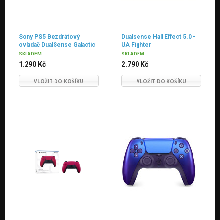
Sony PS5 Bezdrátový
Dualsense Hall Effect 5.0 -
ovladač DualSense Galactic
UA Fighter
Purple - Hall Effect
SKLADEM
SKLADEM
1.290 Kč
2.790 Kč
VLOŽIT DO KOŠÍKU
VLOŽIT DO KOŠÍKU