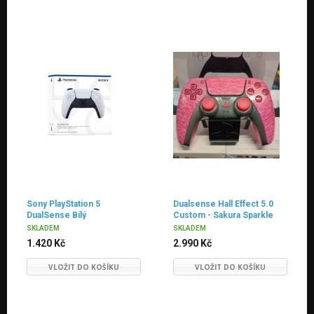
Sony PlayStation 5
Dualsense Hall Effect 5.0
DualSense Bílý
Custom - Sakura Sparkle
/HAND MADE
SKLADEM
SKLADEM
1.420 Kč
2.990 Kč
VLOŽIT DO KOŠÍKU
VLOŽIT DO KOŠÍKU