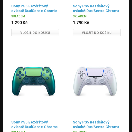
Sony PS5 Bezdrátový
Sony PS5 Bezdrátový
ovladač DualSense Cosmic
ovladač DualSense Chroma
Red - bazar Hall Effect
Indigo- Hall Effect
SKLADEM
SKLADEM
1.290 Kč
1.790 Kč
VLOŽIT DO KOŠÍKU
VLOŽIT DO KOŠÍKU
Sony PS5 Bezdrátový
Sony PS5 Bezdrátový
ovladač DualSense Chroma
ovladač DualSense Chroma
Teal - Hall Effect
Pearl- Hall Effect