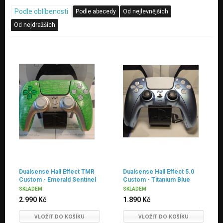
Podle oblíbenosti
Podle abecedy
Od nejlevnějších
Od nejdražších
Dualsense Hall Effect TMR
Dualsense Hall Effect 5.0
Custom - Emerald Sentinel
Custom - Titanium Blue
/HAND MADE
SKLADEM
SKLADEM
2.990 Kč
1.890 Kč
VLOŽIT DO KOŠÍKU
VLOŽIT DO KOŠÍKU