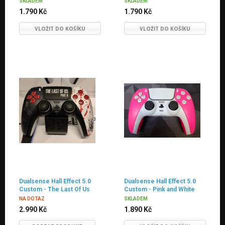
SKLADEM
SKLADEM
1.790 Kč
1.790 Kč
VLOŽIT DO KOŠÍKU
VLOŽIT DO KOŠÍKU
Dualsense Hall Effect 5.0
Dualsense Hall Effect 5.0
Custom - The Last Of Us
Custom - Pink and White
Theme - Red Button
NA DOTAZ
SKLADEM
2.990 Kč
1.890 Kč