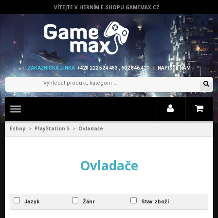
VÍTEJTE V HERNÍM E-SHOPU GAMEMAX.CZ
ZÁKAZNICKÁ LINKA
+420 222 524 483 , 602 846 421
NAPIŠTE NÁM
Zobrazit
menu
Eshop
PlayStation 5
Ovladače
>
>
Ovladače
Jazyk
Žánr
Stav zboží