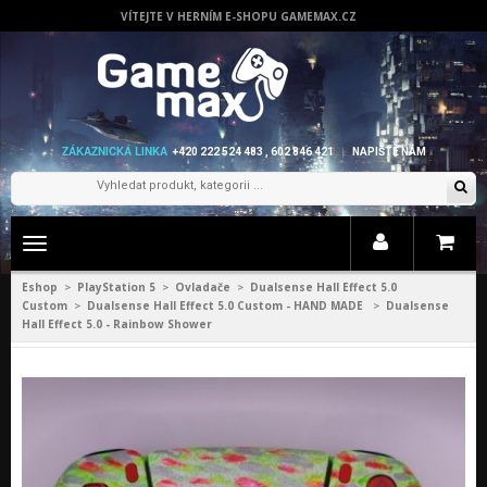
VÍTEJTE V HERNÍM E-SHOPU GAMEMAX.CZ
ZÁKAZNICKÁ LINKA
+420 222 524 483 , 602 846 421
NAPIŠTE NÁM
Zobrazit
menu
Eshop
PlayStation 5
Ovladače
Dualsense Hall Effect 5.0
>
>
>
Custom
Dualsense Hall Effect 5.0 Custom - HAND MADE
Dualsense
>
>
Hall Effect 5.0 - Rainbow Shower