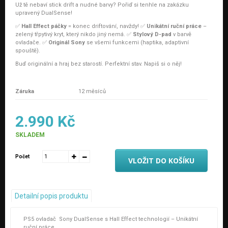
Už tě nebaví stick drift a nudné barvy? Pořiď si tenhle na zakázku
upravený DualSense!
✅
Hall Effect páčky
= konec driftování, navždy! ✅
Unikátní ruční práce
–
zelený třpytivý kryt, který nikdo jiný nemá. ✅
Stylový D-pad
v barvě
ovladače. ✅
Originál Sony
se všemi funkcemi (haptika, adaptivní
spouště).
Buď originální a hraj bez starostí. Perfektní stav. Napiš si o něj!
Pouze ovladač bez krabičky
Záruka
12 měsíců
2.990 Kč
SKLADEM
Počet
VLOŽIT DO KOŠÍKU
Detailní popis produktu
PS5 ovladač Sony DualSense s Hall Effect technologií – Unikátní
ruční práce