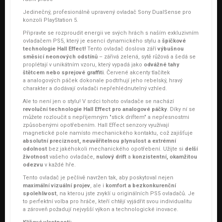
Jedinečný, profesionálně upravený ovladač Sony DualSense pro
konzoli PlayStation 5.
Připravte se rozproudit energii ve svých hrách s naším exkluzivním
ovladačem PS5, který je esencí dynamického stylu a
špičkové
technologie Hall Effect!
Tento ovladač doslova září
výbušnou
směsicí neonových odstínů
– zářivá zelená, sytě růžová a šedá se
proplétají v unikátním vzoru, který vypadá jako
odvážné tahy
štětcem nebo sprejové graffiti
. Červené akcenty tlačítek
a analogových páček dokonale podtrhují jeho rebelský, hravý
charakter a dodávají ovladači nepřehlédnutelný vzhled.
Ale to není jen o stylu! V srdci tohoto ovladače se nachází
revoluční technologie Hall Effect pro analogové páčky
. Díky ní se
můžete rozloučit s nepříjemným "stick driftem" a nepřesnostmi
způsobenými opotřebením. Hall Effect senzory využívají
magnetické pole namísto mechanického kontaktu, což zajišťuje
absolutní preciznost, neuvěřitelnou plynulost a extrémní
odolnost
bez jakéhokoli mechanického opotřebení. Užijte si
delší
životnost
vašeho ovladače,
nulový drift
a
konzistentní, okamžitou
odezvu
v každé hře.
Tento ovladač je pečlivě navržen tak, aby poskytoval nejen
maximální vizuální projev
, ale i
komfort a bezkonkurenční
spolehlivost
, na kterou jste zvyklí u originálních PS5 ovladačů. Je
to perfektní volba pro hráče, kteří chtějí vyjádřit svou individualitu
a zároveň požadují nejvyšší výkon a technologické inovace.