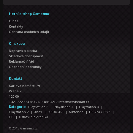
Herní e-shop Gamemax
O nás
Kontakty
Ochrana osobních údajů
O nákupu
Doprava a platba
Skladová dostupnost
Reklamační řád
Obchodní podmínky
Kontakt
Karlovo náměstí 29
Praha 2
120 00
+420 222 524 483 , 602 846 421
/
info@servismax.cz
|
|
|
Kategorie
PlayStation 5
Playstation 4
Playstation 3
|
|
|
|
|
Playstation 2
Xbox
XBOX 360
Nintendo
PS Vita / PSP
|
|
PC
Ostatní elektronika
© 2015 Gamemax.cz