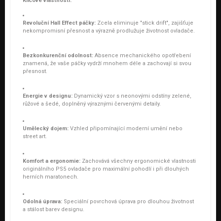
Klíčové vlastnosti:
Revoluční Hall Effect páčky:
Zcela eliminuje "stick drift", zajišťuje
nekompromisní přesnost a výrazně prodlužuje životnost ovladače.
Bezkonkurenční odolnost:
Absence mechanického opotřebení
znamená, že vaše páčky vydrží mnohem déle a zachovají si svou
přesnost.
Energie v designu:
Dynamický vzor s neonovými odstíny zelené,
růžové a šedé, doplněný výraznými červenými detaily.
Umělecký dojem:
Vzhled připomínající moderní umění nebo
street art.
Komfort a ergonomie:
Zachovává všechny ergonomické vlastnosti
originálního PS5 ovladače pro maximální pohodlí i při dlouhých
herních maratonech.
Odolná úprava:
Speciální povrchová úprava pro dlouhou životnost
a stálost barev designu.