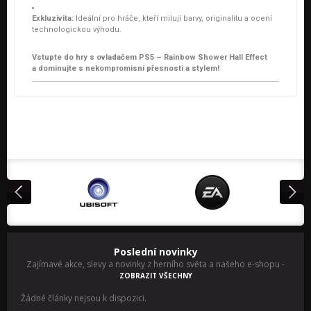
Exkluzivita:
Ideální pro hráče, kteří milují barvy, originalitu a ocení
technologickou výhodu.
Vstupte do hry s ovladačem PS5 – Rainbow Shower Hall Effect
a dominujte s nekompromisní přesností a stylem!
Poslední novinky
Zajímavé akce, slevy a novinky z herního světa a našeho e-shopu
-
ZOBRAZIT VŠECHNY
Žádné články nejsou k dispozici.