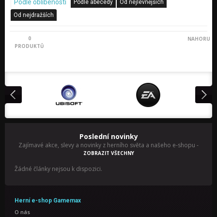
Podle oblíbenosti
Podle abecedy
Od nejlevnějších
Od nejdražších
0
NAHORU
PRODUKTŮ
Poslední novinky
Zajímavé akce, slevy a novinky z herního světa a našeho e-shopu
-
ZOBRAZIT VŠECHNY
Žádné články nejsou k dispozici.
Herní e-shop Gamemax
O nás