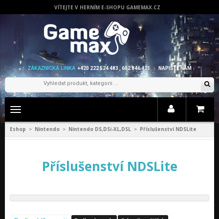
VÍTEJTE V HERNÍM E-SHOPU GAMEMAX.CZ
ZÁKAZNICKÁ LINKA
+420 222 524 483 , 602 846 421
NAPIŠTE NÁM
Zobrazit
menu
Eshop
Nintendo
Nintendo DS,DSi-XL,DSL
Příslušenství NDSLite
>
>
>
Příslušenství NDSLite