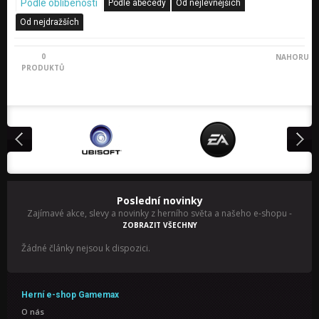
Podle oblíbenosti
Podle abecedy
Od nejlevnějších
Od nejdražších
0
NAHORU
PRODUKTŮ
Poslední novinky
Zajímavé akce, slevy a novinky z herního světa a našeho e-shopu
-
ZOBRAZIT VŠECHNY
Žádné články nejsou k dispozici.
Herní e-shop Gamemax
O nás