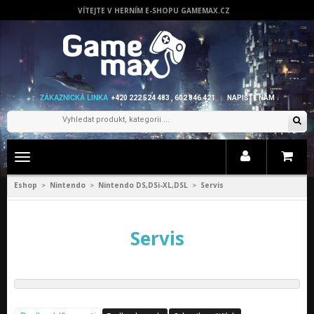
VÍTEJTE V HERNÍM E-SHOPU GAMEMAX.CZ
ZÁKAZNICKÁ LINKA
+420 222 524 483 , 602 846 421
NAPIŠTE NÁM
Zobrazit
menu
Eshop
Nintendo
Nintendo DS,DSi-XL,DSL
Servis
>
>
>
Servis