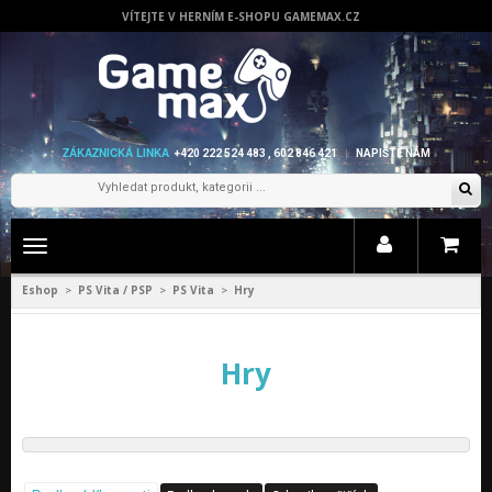
VÍTEJTE V HERNÍM E-SHOPU GAMEMAX.CZ
ZÁKAZNICKÁ LINKA
+420 222 524 483 , 602 846 421
NAPIŠTE NÁM
Zobrazit
menu
Eshop
PS Vita / PSP
PS Vita
Hry
>
>
>
Hry