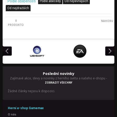
Podle oblíbenosti
Podle abecedy
Od nejlevnějších
Od nejdražších
0
NAHORU
PRODUKTŮ
Poslední novinky
Zajímavé akce, slevy a novinky z herního světa a našeho e-shopu
-
ZOBRAZIT VŠECHNY
Žádné články nejsou k dispozici.
Herní e-shop Gamemax
O nás