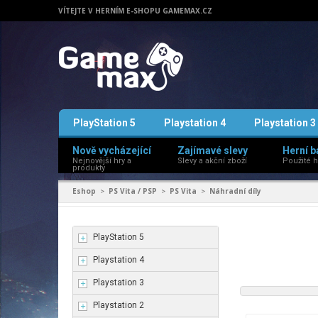
VÍTEJTE V HERNÍM E-SHOPU GAMEMAX.CZ
PlayStation 5
Playstation 4
Playstation 3
Nově vycházející
Zajímavé slevy
Herní b
Nejnovější hry a
Slevy a akční zboží
Použité h
produkty
Eshop
PS Vita / PSP
PS Vita
Náhradní díly
>
>
>
PlayStation 5
Playstation 4
Playstation 3
Playstation 2