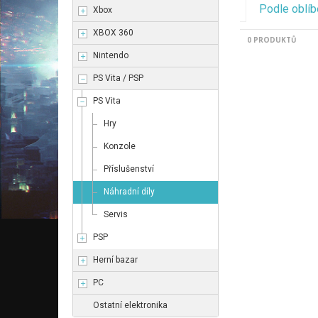
Podle oblíb
Xbox
XBOX 360
0 PRODUKTŮ
Nintendo
PS Vita / PSP
PS Vita
Hry
Konzole
Příslušenství
Náhradní díly
Servis
PSP
Herní bazar
PC
Ostatní elektronika