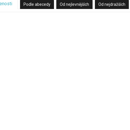
enosti
Podle abecedy
Od nejlevnějších
Od nejdražších