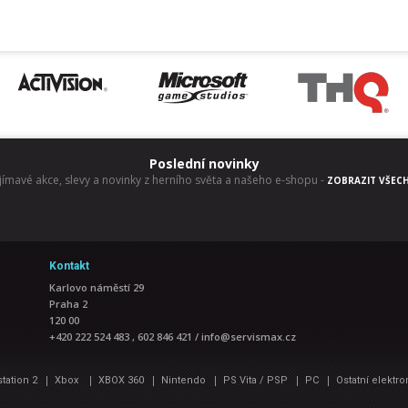
Poslední novinky
jímavé akce, slevy a novinky z herního světa a našeho e-shopu
-
ZOBRAZIT VŠEC
Kontakt
Karlovo náměstí 29
Praha 2
120 00
+420 222 524 483 , 602 846 421
/
info@servismax.cz
|
|
|
|
|
|
station 2
Xbox
XBOX 360
Nintendo
PS Vita / PSP
PC
Ostatní elektro