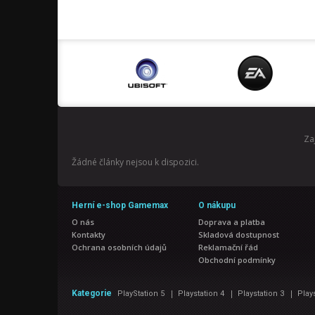
Za
Žádné články nejsou k dispozici.
Herní e-shop Gamemax
O nákupu
O nás
Doprava a platba
Kontakty
Skladová dostupnost
Ochrana osobních údajů
Reklamační řád
Obchodní podmínky
|
|
|
Kategorie
PlayStation 5
Playstation 4
Playstation 3
Play