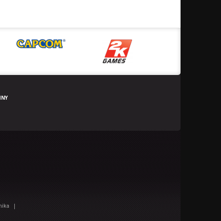
HNY
|
nika