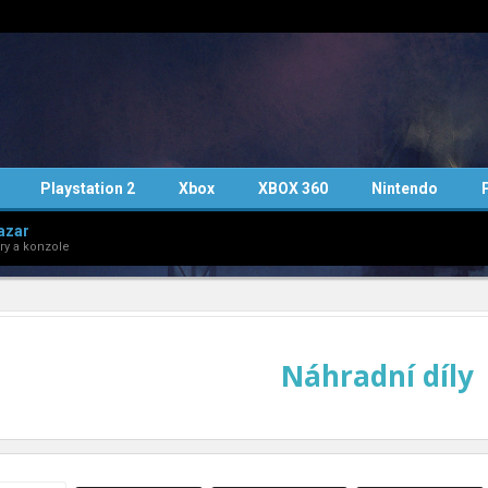
Playstation 2
Xbox
XBOX 360
Nintendo
azar
ry a konzole
Náhradní díly