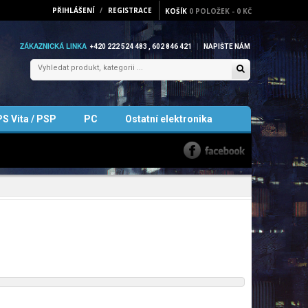
PŘIHLÁŠENÍ
/
REGISTRACE
KOŠÍK
0
POLOŽEK
-
0 KČ
ZÁKAZNICKÁ LINKA
+420 222 524 483 , 602 846 421
NAPIŠTE NÁM
PS Vita / PSP
PC
Ostatní elektronika