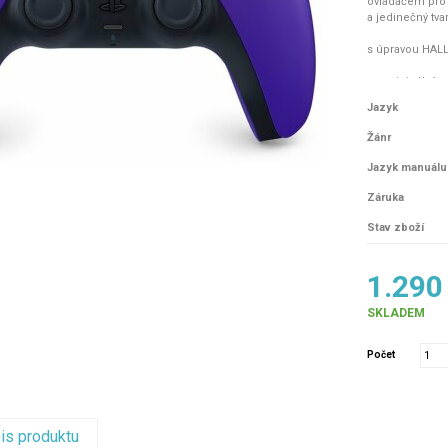
ovladačem pro 
a jedinečný tvar
s úpravou HALL
: originální o
s magnetickými
Jazyk
Verze TMR našic
Žánr
Kalibrovatel
čemuž je ovládá
Jazyk manuálu
Snížená tole
Záruka
kruhovitosti, co
Optimalizova
Stav zboží
přesnější ovlád
1.290
Pouze ovladač 
SKLADEM
Počet
pis produktu