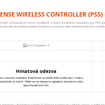
ENSE WIRELESS CONTROLLER (PS5)
t novým, uchvacujícím herním prožitkem s novým inovativním ovladačem pro PS5, k
y spouště. Bezdrátový ovladač DualSense obsahuje také vestavěný mikrofon a tlačítko
Hmatová odezva
ou odezvou ovladače DualSense na vlastní kůži ucítíte akci i reakci,
úpůsobíte ve hrách. Těšte se na nárazy ve vypjatých závodech nebo
výbuchy akčních her.
:
ný gamepad
– Bezdrátový ovladač DualSense kombinuje v základu černou a světle šedo