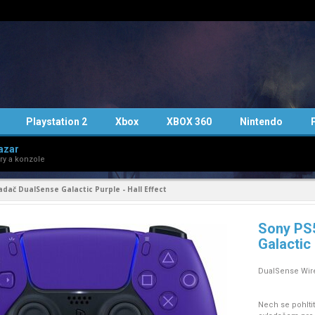
Playstation 2
Xbox
XBOX 360
Nintendo
azar
ry a konzole
dač DualSense Galactic Purple - Hall Effect
Sony PS
Galactic 
DualSense Wirel
Nech se pohlti