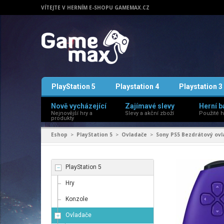
VÍTEJTE V HERNÍM E-SHOPU GAMEMAX.CZ
PlayStation 5
Playstation 4
Playstation 3
Nově vycházející
Zajímavé slevy
Herní b
Nejnovější hry a
Slevy a akční zboží
Použité h
produkty
Eshop
PlayStation 5
Ovladače
Sony PS5 Bezdrátový ovla
>
>
>
PlayStation 5
Hry
Konzole
Ovladače