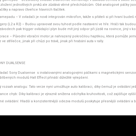
ozložení jednotlivých prvků ale zůstává věrné předchůdcům. Obě analogové páčky jsou 
čítky a napravo čtveřice hlavních tlačítek.
gamepadu
– V ovladači je nově integrován mikrofon, takže s přáteli si při hraní budeš
ggery (L2 a R2
) – Budou upravovat svou tuhost podle nastavení ve hře. Hráči tak budou op
ávodech pak trigger ovládající plyn bude mít jiný odpor při jízdě na rovince, jiný v 
ibrace
– Původní vibrační motor je nahrazený pokročilou haptikou, která pomůže jemně
ve střílečce, jinak při chůzi po trávě, jinak při hrabání auta v rally.
SONY DUALSENSE
vladač Sony Dualsense s instalovanými analogovými páčkami s magnetickými senzory
líbených modulů Hall Effect přináší důležité vylepšení.
ý rozsah analogu: Tato verze nyní umožňuje auto kalibraci, díky čemuž je ovládání ješ
ance chyb: Díky kalibraci je výrazně snížena odchylka kruhovitosti, což zajišťuje vyšš
né ovládání: Hladší a konzistentnější odezva modulů poskytuje přesnější ovládání a 