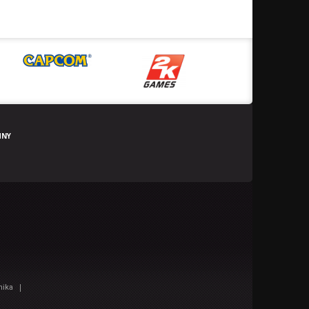
HNY
|
nika