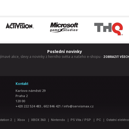
Poslední novinky
jímavé akce, slevy a novinky z herního světa a našeho e-shopu
-
ZOBRAZIT VŠEC
Kontakt
Karlovo náměstí 29
Praha 2
120 00
+420 222 524 483 , 602 846 421
/
info@servismax.cz
|
|
|
|
|
|
station 2
Xbox
XBOX 360
Nintendo
PS Vita / PSP
PC
Ostatní elektro