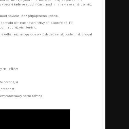
v jedné řadě ve spodní části, nad nimi je vlevo směrový kříž
 moci povídat i bez připojeného kabelu.
ravdu cítit natahování tětivy při lukostřelbě. Při
kopci nebo těžkém terénu.
 odlišit různé typy odezvy. Ovladač se tak bude jinak chovat
 Hall Effect
tě přesnější.
í přesnost.
bezproblémový herní zážitek.