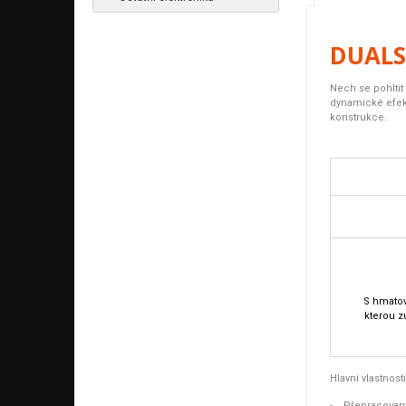
DUALS
Nech se pohlti
dynamické efekt
konstrukce.
S hmatov
kterou z
Hlavní vlastnosti
Přepracova