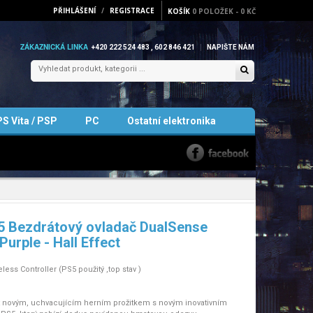
PŘIHLÁŠENÍ
/
REGISTRACE
KOŠÍK
0
POLOŽEK
-
0 KČ
ZÁKAZNICKÁ LINKA
+420 222 524 483 , 602 846 421
NAPIŠTE NÁM
PS Vita / PSP
PC
Ostatní elektronika
5 Bezdrátový ovladač DualSense
Purple - Hall Effect
ess Controller (PS5 použitý ,top stav )
t novým, uchvacujícím herním prožitkem s novým inovativním