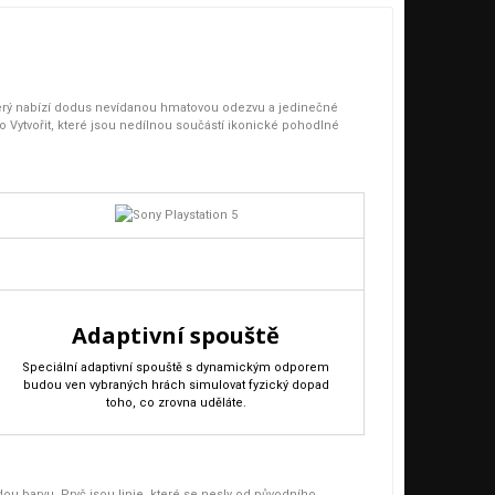
terý nabízí dodus nevídanou hmatovou odezvu a jedinečné
 Vytvořit, které jsou nedílnou součástí ikonické pohodlné
Adaptivní spouště
Speciální adaptivní spouště s dynamickým odporem
budou ven vybraných hrách simulovat fyzický dopad
toho, co zrovna uděláte.
u barvu. Pryč jsou linie, které se nesly od původního