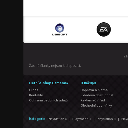
Za
Žádné články nejsou k dispozici.
Herní e-shop Gamemax
O nákupu
O nás
Doprava a platba
Kontakty
Skladová dostupnost
Ochrana osobních údajů
Reklamační řád
Obchodní podmínky
|
|
|
Kategorie
PlayStation 5
Playstation 4
Playstation 3
Play