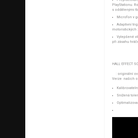
PlayStationu. R
s oddělenými tla
Microfon v 
Adaptivní tri
motoristických z
Vylepšené v
při zásahu hráče 
HALL EFFECT 
: originální o
Verze našich ob
Kalibrovateln
Snížená toler
Optimalizova