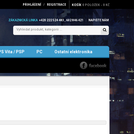
PŘIHLÁŠENÍ
/
REGISTRACE
KOŠÍK
0
POLOŽEK
-
0 KČ
ZÁKAZNICKÁ LINKA
+420 222 524 483 , 602 846 421
NAPIŠTE NÁM
PS Vita / PSP
PC
Ostatní elektronika