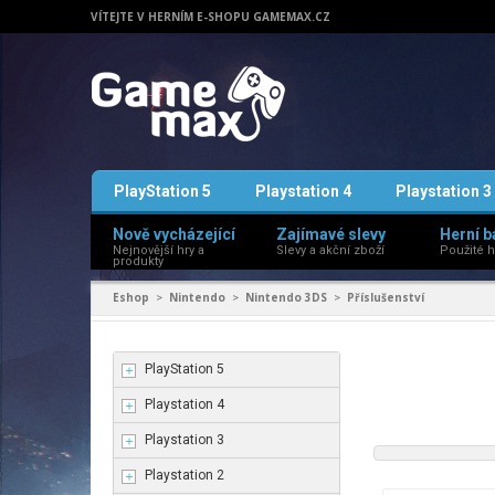
VÍTEJTE V HERNÍM E-SHOPU GAMEMAX.CZ
PlayStation 5
Playstation 4
Playstation 3
Nově vycházející
Zajímavé slevy
Herní b
Nejnovější hry a
Slevy a akční zboží
Použité h
produkty
Eshop
Nintendo
Nintendo 3DS
Příslušenství
>
>
>
PlayStation 5
Playstation 4
Playstation 3
Playstation 2