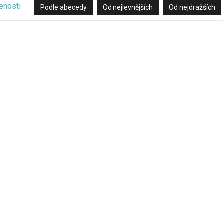
enosti
Podle abecedy
Od nejlevnějších
Od nejdražších