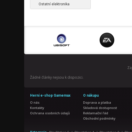
Ostatní elektronika
Za
Žádné články nejsou k dispozici.
Herní e-shop Gamemax
O nákupu
O nás
Doprava a platba
Kontakty
Skladová dostupnost
Ochrana osobních údajů
Reklamační řád
Obchodní podmínky