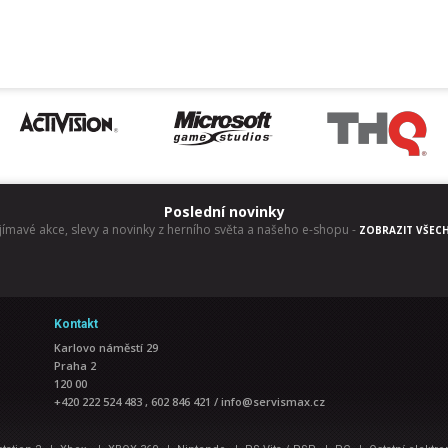
Poslední novinky
jímavé akce, slevy a novinky z herního světa a našeho e-shopu
-
ZOBRAZIT VŠEC
Kontakt
Karlovo náměstí 29
Praha 2
120 00
+420 222 524 483 , 602 846 421
/
info@servismax.cz