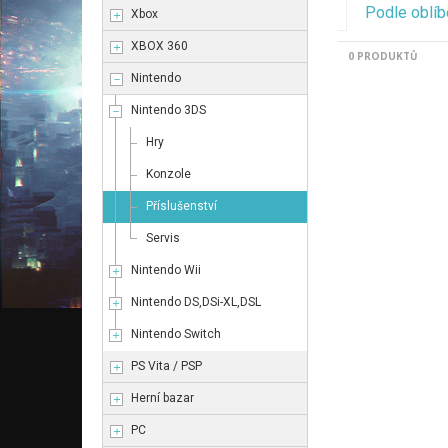
Podle oblíb
Xbox
XBOX 360
0 PRODUKTŮ
Nintendo
Nintendo 3DS
Hry
Konzole
Příslušenství
Servis
Nintendo Wii
Nintendo DS,DSi-XL,DSL
Nintendo Switch
PS Vita / PSP
Herní bazar
PC