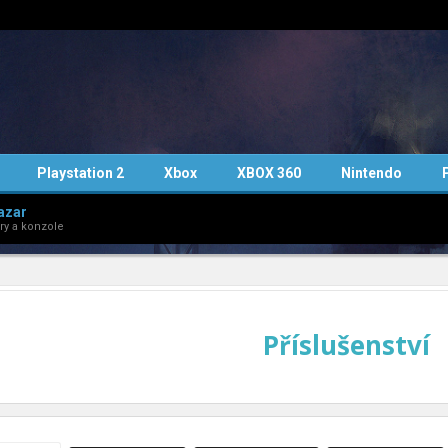
Playstation 2
Xbox
XBOX 360
Nintendo
azar
ry a konzole
Příslušenství