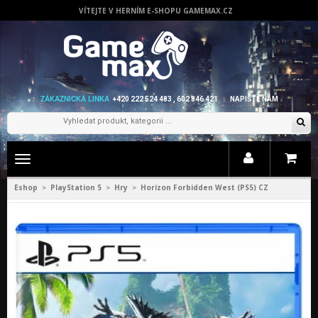
VÍTEJTE V HERNÍM E-SHOPU GAMEMAX.CZ
ZÁKAZNICKÁ LINKA
+420 222 524 483 , 602 846 421
NAPIŠTE NÁM
Zobrazit
menu
Eshop
PlayStation 5
Hry
Horizon Forbidden West (PS5) CZ
>
>
>