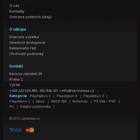
O nás
Kontakty
Ochrana osobních údajů
O nákupu
Doprava a platba
Skladová dostupnost
Reklamační řád
Obchodní podmínky
Kontakt
Karlovo náměstí 29
Praha 2
120 00
+420 222 524 483 , 602 846 421
/
info@servismax.cz
|
|
|
Kategorie
PlayStation 5
Playstation 4
Playstation 3
|
|
|
|
|
Playstation 2
Xbox
XBOX 360
Nintendo
PS Vita / PSP
|
|
PC
Ostatní elektronika
© 2015 Gamemax.cz