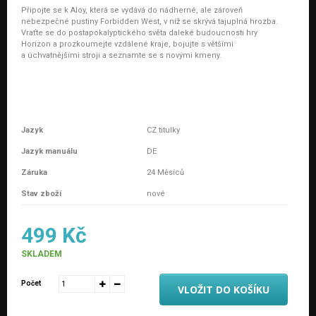
Připojte se k Aloy, která se vydává do nádherné, ale zároveň
nebezpečné pustiny Forbidden West, v níž se skrývá tajuplná hrozba.
Vraťte se do postapokalyptického světa daleké budoucnosti hry
Horizon a prozkoumejte vzdálené kraje, bojujte s většími
a úchvatnějšími stroji a seznamte se s novými kmeny.
Jazyk
CZ titulky
Jazyk manuálu
DE
Záruka
24 Měsíců
Stav zboží
nové
499 Kč
SKLADEM
Počet
VLOŽIT DO KOŠÍKU