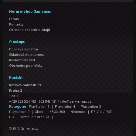
Herní e-shop Gamemax
O nás
Kontakty
Ochrana osobních údajů
O nákupu
Doprava a platba
Skladová dostupnost
Reklamační řád
Obchodní podmínky
Kontakt
Karlovo náměstí 29
Praha 2
120 00
+420 222 524 483 , 602 846 421
/
info@servismax.cz
|
|
|
Kategorie
PlayStation 5
Playstation 4
Playstation 3
|
|
|
|
|
Playstation 2
Xbox
XBOX 360
Nintendo
PS Vita / PSP
|
|
PC
Ostatní elektronika
© 2015 Gamemax.cz