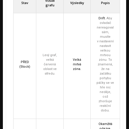
Vizuál
Stav
Výsledky
Popis
grafu
Drift.
Aby
ovladač
nereagoval
sám,
musíte
v nastavení
nastavit
velkou
Levý graf,
mrtvou
velká
Velká
zónu. To
PŘED
červená
mrtvá
znamená,
(Stock)
oblast ve
zóna.
že na
středu.
začátku
pohybu
páčky se ve
hře nic
neděje,
což
zhoršuje
reakční
dobu.
Okamžitá
odezva.