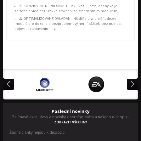
🎯 KONZISTENTNÍ PŘESNOST:
Jak ukazují data, odchylka je
snížena o více než 98% ve srovnání se standardním modulem.
🕹️ OPTIMALIZOVANÉ OVLÁDÁNÍ:
Hladší a plynulejší odezva
modulů pro dokonale bezproblémový herní zážitek, bez nutnosti
bojovat s nastavením hry.
Poslední novinky
Zajímavé akce, slevy a novinky z herního světa a našeho e-shopu
-
ZOBRAZIT VŠECHNY
Žádné články nejsou k dispozici.