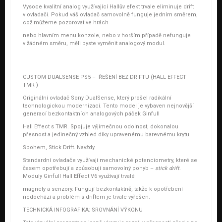
Vysoce kvalitní analog využívající Hallův efekt trvale eliminuje drift
v ovladači. Pokud váš ovladač samovolně funguje jedním směrem,
což můžeme pozorovat ve hrách
nebo hlavním menu konzole, nebo v horším případě nefunguje
v žádném směru, měli byste vyměnit analogový modul.
CUSTOM DUALSENSE PS5 – ŘEŠENÍ BEZ DRIFTU (HALL EFFECT
TMR )
Originální ovladač Sony DualSense, který prošel radikální
technologickou modernizací. Tento model je vybaven nejnovější
generací
bezkontaktních analogových páček Ginfull
Hall Effect s TMR
. Spojuje výjimečnou odolnost, dokonalou
přesnost a jedinečný vzhled díky upravenému barevnému krytu.
Sbohem, Stick Drift. Navždy.
Standardní ovladače využívají mechanické potenciometry, které se
časem opotřebují a způsobují samovolný pohyb –
stick drift
.
Moduly Ginfull Hall Effect V6 využívají trvalé
magnety a senzory. Fungují bezkontaktně, takže k opotřebení
nedochází a
problém s driftem je trvale vyřešen
.
TECHNICKÁ INFOGRAFIKA: SROVNÁNÍ VÝKONU