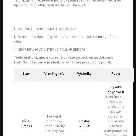
Tato vizuální prezentace jasně ukazuje rozdíl v přesnosti před a po
upgrade na moduly Ginfull a Aknes Hallpi V6.
PODROBNÝ ROZBOR GRAFŮ KALIBRACE
Níže uvádíme detailní vysvětlení dat zobrazených na infografice
výše.
1. GRAF KRUHOVÉ CHYBY (CIRCULAR ERROR)
Tento graf ukazuje, jak přesně dokáže joystick opsat dokonalý
kruh. Šedá kružnice je ideál, barevná čára je skutečný pohyb.
Stav
Vizuál grafu
Výsledky
Popis
Vysoká
chybovost.
Data ukazují,
že stock
analog má
potíže
Levý graf,
s přesným
PŘED
chaotický,
Chyba:
snímáním
(Stock)
nesouměrný
~11.5%
v rozích
a zubatý tvar.
a diagonálách.
To způsobuje