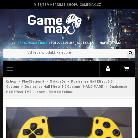
VÍTEJTE V HERNÍM E-SHOPU GAMEMAX.CZ
ZÁKAZNICKÁ LINKA
+420 222 524 483 , 602 846 421
NAPIŠTE NÁM
Zobrazit
menu
Eshop
PlayStation 5
Ovladače
Dualsense Hall Effect 5.0
>
>
>
Custom
Dualsense Hall Effect 5.0 Custom - HAND MADE
Dualsense
>
>
Hall Effect TMR Custom - Electric Yellow