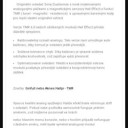
Originální ovladač Sony Dualsense s nově instalovanými
analogovými páčkami s magnetickými senzory Hall Effect s funkcí
TMR ( tunel - magnetic - rezistence) a upravenými barevnými kryty
pro lepší vlastní originální vzhled.
Verze TMR 6.0 našich oblíbených modulů Hall Effect přináší
důležité vylepšení.
Kalibrovatelný rozsah analogu: Tato verze nyní umožňuje auto
kalibraci, díky čemuž je ovládání ještě přesnější.
Snížená tolerance chyb: Díky kalibraci je výrazně snížena
odchylka kruhovitosti, což zajišťuje vyšší přesnost.
Optimalizované ovládání: Hladší a konzistentnější odezva
modulů poskytuje přesnější ovládání a bezproblémový herní
zážitek.
Značky:
Ginfull nebo Aknes Hallpi - TMR
Vysoce kvalitní analog využívající Hallův efekt trvale eliminuje drift
v ovladači. Pokud naše podložka samovolně funguje jedním
směrem, což můžeme pozorovat ve hrách
nebo hlavním menu konzole, nebo v horším případě nefunguje
v žádném směru, měli byste vyměnit analogový modul.