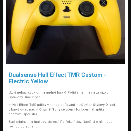
Dualsense Hall Effect TMR Custom -
Electric Yellow
Už tě nebaví stick drift a nudné barvy? Pořiď si tenhle na zakázku
upravený DualSense!
✅
Hall Effect TMR páčky
= konec driftování, navždy! ✅
Stylový D-pad
v barvě ovladače. ✅
Originál Sony
se všemi funkcemi (haptika,
adaptivní spouště).
Buď originální a hraj bez starostí. Perfektní stav. Napiš si o něj nebo
rovnou objednej...