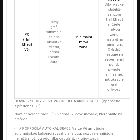
Díky vysoké
stabilitě
senzorů
Hall Effect
Pravý
můžete
graf,
mrtvou
minimální
PO
zónu
zelená
Minimální
(Hall
nastavit na
oblast ve
mrtvá
Effect
minimum.
středu,
zóna.
V6)
Ovladač
přímá
reaguje na
lineární
sebemenší
čára.
pohyb
plynule
a lineárně,
jak ukazuje
graf
citlivosti.
HLAVNÍ VÝHODY VERZE V6 GINFULL A AKNES HALLPI (Vylepšeno
z předchozí V5)
Nová generace modulů V6 přináší klíčové inovace, které vidíte na
grafech:
⚡ POKROČILÁ AUTO-KALIBRACE:
Verze V6 umožňuje
automatickou kalibraci rozsahu analogu, což trvale zajišťuje
nejnižší možnou odchylku circularity (kruhovitosti).