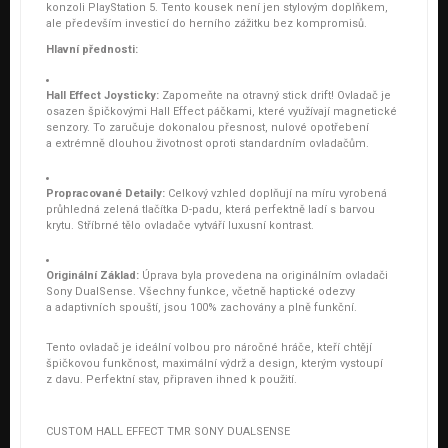
konzoli PlayStation 5. Tento kousek není jen stylovým doplňkem,
ale především investicí do herního zážitku bez kompromisů.
Hlavní přednosti:
Hall Effect Joysticky:
Zapomeňte na otravný stick drift! Ovladač je
osazen špičkovými Hall Effect páčkami, které využívají magnetické
senzory. To zaručuje dokonalou přesnost, nulové opotřebení
a extrémně dlouhou životnost oproti standardním ovladačům.
Propracované Detaily:
Celkový vzhled doplňují na míru vyrobená
průhledná zelená tlačítka D-padu, která perfektně ladí s barvou
krytu. Stříbrné tělo ovladače vytváří luxusní kontrast.
Originální Základ:
Úprava byla provedena na originálním ovladači
Sony DualSense. Všechny funkce, včetně haptické odezvy
a adaptivních spouští, jsou 100% zachovány a plně funkční.
Tento ovladač je ideální volbou pro náročné hráče, kteří chtějí
špičkovou funkčnost, maximální výdrž a design, kterým vystoupí
z davu. Perfektní stav, připraven ihned k použití.
CUSTOM HALL EFFECT TMR SONY DUALSENSE