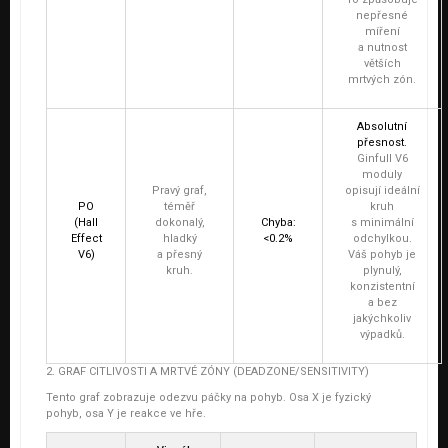
nepřesné
míření
a nutnost
větších
mrtvých zón.
Absolutní
přesnost.
Ginfull V6
moduly
Pravý graf,
opisují ideální
PO
téměř
kruh
(Hall
dokonalý,
Chyba:
s minimální
Effect
hladký
<0.2%
odchylkou.
V6)
a přesný
Váš pohyb je
kruh.
plynulý,
konzistentní
a bez
jakýchkoliv
výpadků.
2. GRAF CITLIVOSTI A MRTVÉ ZÓNY (DEADZONE/SENSITIVITY)
Tento graf zobrazuje odezvu páčky na pohyb. Osa X je fyzický
pohyb, osa Y je reakce ve hře.