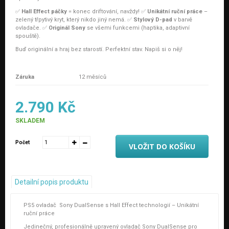
✅
Hall Effect páčky
= konec driftování, navždy! ✅
Unikátní ruční práce
–
zelený třpytivý kryt, který nikdo jiný nemá. ✅
Stylový D-pad
v barvě
ovladače. ✅
Originál Sony
se všemi funkcemi (haptika, adaptivní
spouště).
Buď originální a hraj bez starostí. Perfektní stav. Napiš si o něj!
Pouze ovladač bez krabičky
Záruka
12 měsíců
2.790 Kč
SKLADEM
Počet
VLOŽIT DO KOŠÍKU
Detailní popis produktu
PS5 ovladač Sony DualSense s Hall Effect technologií – Unikátní
ruční práce
Jedinečný, profesionálně upravený ovladač Sony DualSense pro