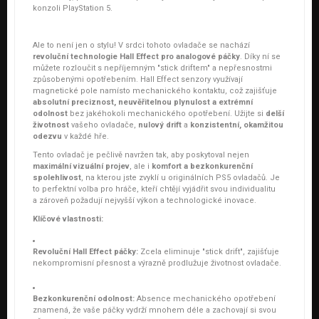
konzoli PlayStation 5.
Ale to není jen o stylu! V srdci tohoto ovladače se nachází
revoluční technologie Hall Effect pro analogové páčky
. Díky ní se
můžete rozloučit s nepříjemným "stick driftem" a nepřesnostmi
způsobenými opotřebením. Hall Effect senzory využívají
magnetické pole namísto mechanického kontaktu, což zajišťuje
absolutní preciznost, neuvěřitelnou plynulost a extrémní
odolnost
bez jakéhokoli mechanického opotřebení. Užijte si
delší
životnost
vašeho ovladače,
nulový drift
a
konzistentní, okamžitou
odezvu
v každé hře.
Tento ovladač je pečlivě navržen tak, aby poskytoval nejen
maximální vizuální projev
, ale i
komfort a bezkonkurenční
spolehlivost
, na kterou jste zvyklí u originálních PS5 ovladačů. Je
to perfektní volba pro hráče, kteří chtějí vyjádřit svou individualitu
a zároveň požadují nejvyšší výkon a technologické inovace.
Klíčové vlastnosti:
Revoluční Hall Effect páčky:
Zcela eliminuje "stick drift", zajišťuje
nekompromisní přesnost a výrazně prodlužuje životnost ovladače.
Bezkonkurenční odolnost:
Absence mechanického opotřebení
znamená, že vaše páčky vydrží mnohem déle a zachovají si svou