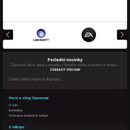
Poslední novinky
Zajímavé akce, slevy a novinky z herního světa a našeho e-shopu
-
ZOBRAZIT VŠECHNY
Žádné články nejsou k dispozici.
Herní e-shop Gamemax
O nás
Kontakty
Ochrana osobních údajů
O nákupu