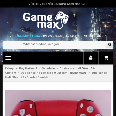
VÍTEJTE V HERNÍM E-SHOPU GAMEMAX.CZ
ZÁKAZNICKÁ LINKA
+420 222 524 483 , 602 846 421
NAPIŠTE NÁM
Zobrazit
menu
Eshop
PlayStation 5
Ovladače
Dualsense Hall Effect 5.0
>
>
>
Custom
Dualsense Hall Effect 5.0 Custom - HAND MADE
Dualsense
>
>
Hall Effect 5.0 - Scarlet Sparkle