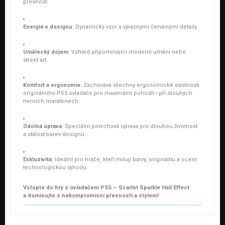
přesnost.
Energie v designu:
Dynamický vzor s výraznými červenými detaily.
Umělecký dojem:
Vzhled připomínající moderní umění nebo
street art.
Komfort a ergonomie:
Zachovává všechny ergonomické vlastnosti
originálního PS5 ovladače pro maximální pohodlí i při dlouhých
herních maratonech.
Odolná úprava:
Speciální povrchová úprava pro dlouhou životnost
a stálost barev designu.
Exkluzivita:
Ideální pro hráče, kteří milují barvy, originalitu a ocení
technologickou výhodu.
Vstupte do hry s ovladačem PS5 – Scarlet Sparkle Hall Effect
a dominujte s nekompromisní přesností a stylem!