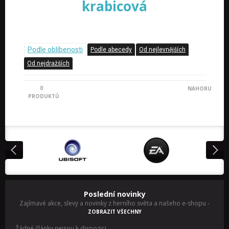
krabicová
Podle oblíbenosti
Podle abecedy
Od nejlevnějších
Od nejdražších
0
NAHORU
PRODUKTŮ
Poslední novinky
Zajímavé akce, slevy a novinky z herního světa a našeho e-shopu
-
ZOBRAZIT VŠECHNY
Žádné články nejsou k dispozici.