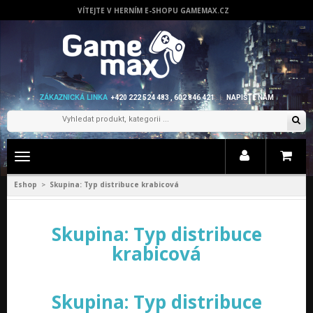
VÍTEJTE V HERNÍM E-SHOPU GAMEMAX.CZ
ZÁKAZNICKÁ LINKA
+420 222 524 483 , 602 846 421
NAPIŠTE NÁM
Zobrazit
menu
Eshop
Skupina: Typ distribuce krabicová
>
Skupina: Typ distribuce
krabicová
Skupina: Typ distribuce