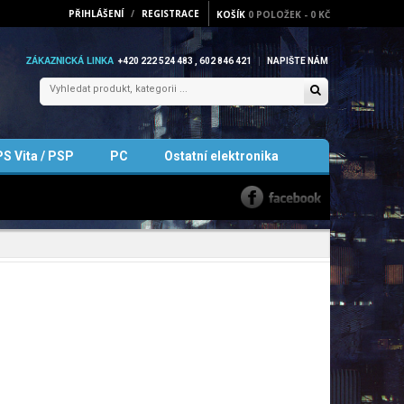
PŘIHLÁŠENÍ
/
REGISTRACE
KOŠÍK
0
POLOŽEK
-
0 KČ
ZÁKAZNICKÁ LINKA
+420 222 524 483 , 602 846 421
NAPIŠTE NÁM
PS Vita / PSP
PC
Ostatní elektronika