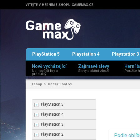
VÍTEJTE V HERNÍM E-SHOPU GAMEMAX.CZ
PlayStation 5
Playstation 4
Playstation 3
Nově vycházející
Zajímavé slevy
Herní b
Nejnovější hry a
Slevy a akční zboží
Použité h
produkty
Eshop
Under Control
>
PlayStation 5
Playstation 4
Playstation 3
Playstation 2
Podle oblíb