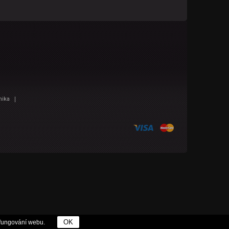
|
nika
OK
fungování webu.