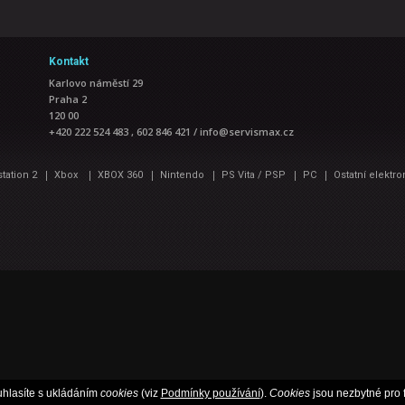
Kontakt
Karlovo náměstí 29
Praha 2
120 00
+420 222 524 483 , 602 846 421
/
info@servismax.cz
|
|
|
|
|
|
station 2
Xbox
XBOX 360
Nintendo
PS Vita / PSP
PC
Ostatní elektro
hlasíte s ukládáním
cookies
(viz
Podmínky používání
).
Cookies
jsou nezbytné pro 