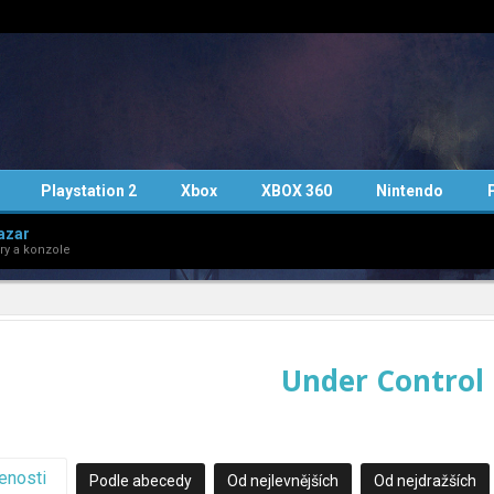
Playstation 2
Xbox
XBOX 360
Nintendo
azar
ry a konzole
Under Control
enosti
Podle abecedy
Od nejlevnějších
Od nejdražších