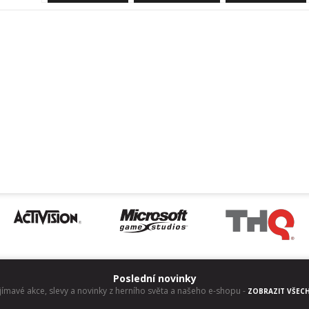
Poslední novinky
jímavé akce, slevy a novinky z herního světa a našeho e-shopu
-
ZOBRAZIT VŠEC