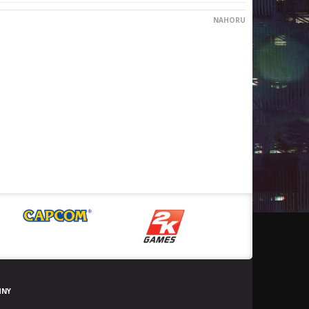
NAHORU
HNY