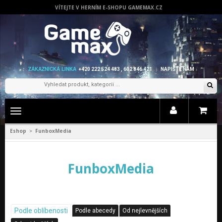
VÍTEJTE V HERNÍM E-SHOPU GAMEMAX.CZ
ZÁKAZNICKÁ LINKA
+420 222 524 483 , 602 846 421
NAPIŠTE NÁM
Zobrazit
menu
Eshop
FunboxMedia
>
FunboxMedia
Podle oblíbenosti
Podle abecedy
Od nejlevnějších