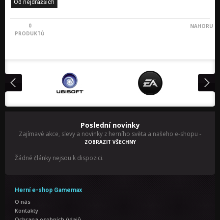
Od nejdražších
0
NAHORU
PRODUKTŮ
Poslední novinky
Zajímavé akce, slevy a novinky z herního světa a našeho e-shopu
-
ZOBRAZIT VŠECHNY
Žádné články nejsou k dispozici.
Herní e-shop Gamemax
O nás
Kontakty
Ochrana osobních údajů