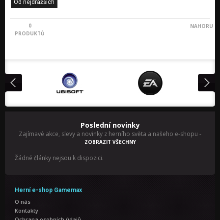
Od nejdražších
0
NAHORU
PRODUKTŮ
Poslední novinky
Zajímavé akce, slevy a novinky z herního světa a našeho e-shopu
-
ZOBRAZIT VŠECHNY
Žádné články nejsou k dispozici.
Herní e-shop Gamemax
O nás
Kontakty
Ochrana osobních údajů