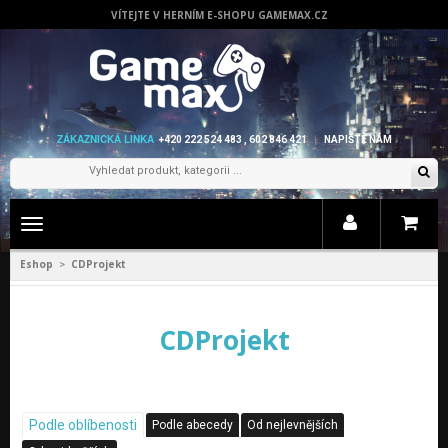
VÍTEJTE V HERNÍM E-SHOPU GAMEMAX.CZ
ZÁKAZNICKÁ LINKA
+420 222 524 483 , 602 846 421
NAPIŠTE NÁM
Zobrazit
menu
Eshop
CDProjekt
>
CDProjekt
Podle oblíbenosti
Podle abecedy
Od nejlevnějších