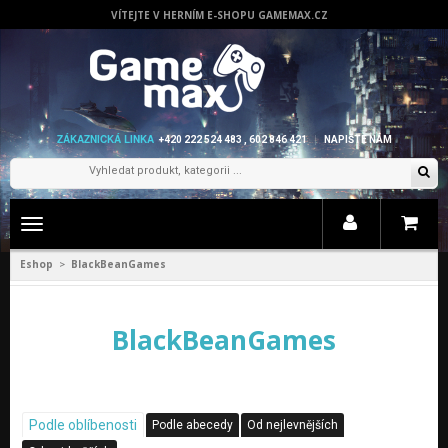
VÍTEJTE V HERNÍM E-SHOPU GAMEMAX.CZ
ZÁKAZNICKÁ LINKA
+420 222 524 483 , 602 846 421
NAPIŠTE NÁM
Zobrazit
menu
Eshop
BlackBeanGames
>
BlackBeanGames
Podle oblíbenosti
Podle abecedy
Od nejlevnějších