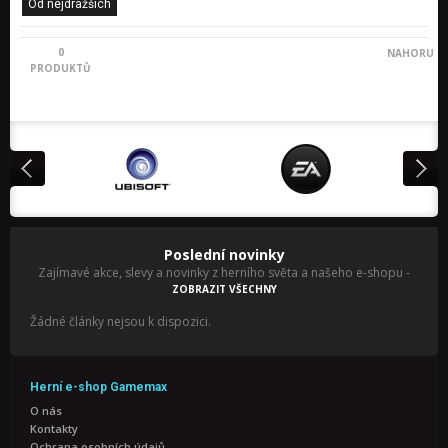
Od nejdražších
0
NAHORU
PRODUKTŮ
Poslední novinky
Zajímavé akce, slevy a novinky z herního světa a našeho e-shopu
-
ZOBRAZIT VŠECHNY
Žádné články nejsou k dispozici.
Herní e-shop Gamemax
O nás
Kontakty
Ochrana osobních údajů