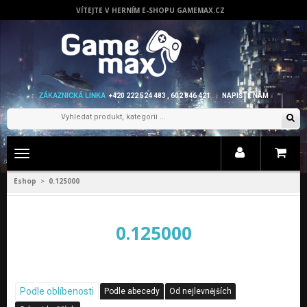
VÍTEJTE V HERNÍM E-SHOPU GAMEMAX.CZ
ZÁKAZNICKÁ LINKA
+420 222 524 483 , 602 846 421
NAPIŠTE NÁM
Zobrazit
menu
Eshop
0.125000
>
0.125000
Podle oblíbenosti
Podle abecedy
Od nejlevnějších