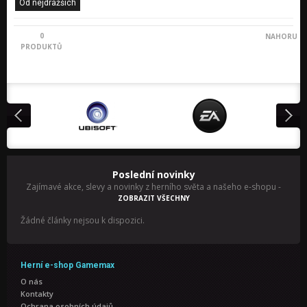
Od nejdražších
0
NAHORU
PRODUKTŮ
Poslední novinky
Zajímavé akce, slevy a novinky z herního světa a našeho e-shopu
-
ZOBRAZIT VŠECHNY
Žádné články nejsou k dispozici.
Herní e-shop Gamemax
O nás
Kontakty
Ochrana osobních údajů