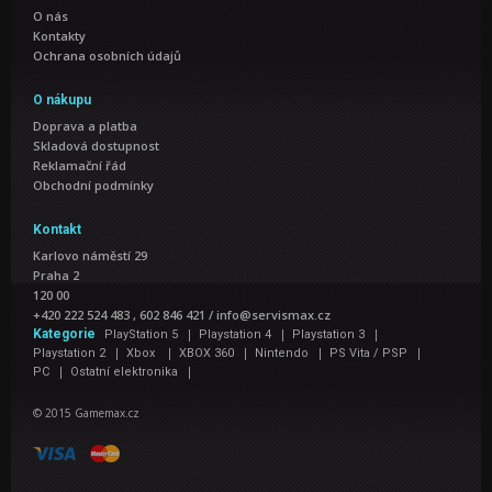
O nás
Kontakty
Ochrana osobních údajů
O nákupu
Doprava a platba
Skladová dostupnost
Reklamační řád
Obchodní podmínky
Kontakt
Karlovo náměstí 29
Praha 2
120 00
+420 222 524 483 , 602 846 421
/
info@servismax.cz
|
|
|
Kategorie
PlayStation 5
Playstation 4
Playstation 3
|
|
|
|
|
Playstation 2
Xbox
XBOX 360
Nintendo
PS Vita / PSP
|
|
PC
Ostatní elektronika
© 2015 Gamemax.cz