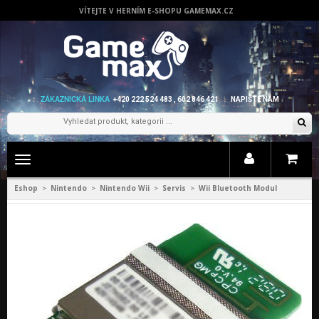
VÍTEJTE V HERNÍM E-SHOPU GAMEMAX.CZ
ZÁKAZNICKÁ LINKA
+420 222 524 483 , 602 846 421
NAPIŠTE NÁM
Zobrazit
menu
Eshop
Nintendo
Nintendo Wii
Servis
Wii Bluetooth Modul
>
>
>
>