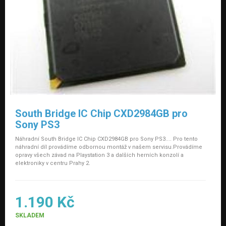
South Bridge IC Chip CXD2984GB pro
Sony PS3
Náhradní South Bridge IC Chip CXD2984GB pro Sony PS3.... Pro tento
náhradní díl provádíme odbornou montáž v našem servisu.Provádíme
opravy všech závad na Playstation 3 a dalších herních konzolí a
elektroniky v centru Prahy 2.
1.190 Kč
SKLADEM