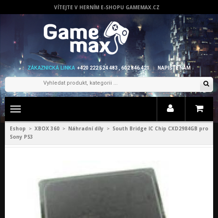
VÍTEJTE V HERNÍM E-SHOPU GAMEMAX.CZ
ZÁKAZNICKÁ LINKA
+420 222 524 483 , 602 846 421
NAPIŠTE NÁM
Zobrazit
menu
Eshop
XBOX 360
Náhradní díly
South Bridge IC Chip CXD2984GB pro
>
>
>
Sony PS3