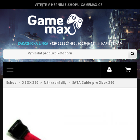
VÍTEJTE V HERNÍM E-SHOPU GAMEMAX.CZ
ZÁKAZNICKÁ LINKA
+420 222 524 483 , 602 846 421
NAPIŠTE NÁM
Zobrazit
menu
Eshop
XBOX 360
Náhradní díly
SATA Cable pro Xbox 360
>
>
>