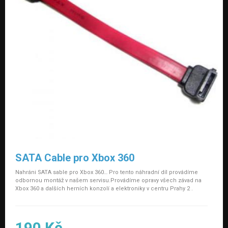
SATA Cable pro Xbox 360
Nahráni SATA sable pro Xbox 360… Pro tento náhradní díl provádíme
odbornou montáž v našem servisu.Provádíme opravy všech závad na
Xbox 360 a dalších herních konzolí a elektroniky v centru Prahy 2 .
190 Kč