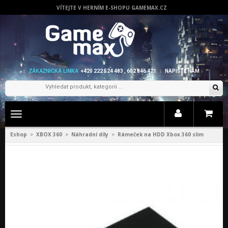
VÍTEJTE V HERNÍM E-SHOPU GAMEMAX.CZ
ZÁKAZNICKÁ LINKA
+420 222 524 483 , 602 846 421
NAPIŠTE NÁM
Zobrazit
menu
Eshop
XBOX 360
Náhradní díly
Rámeček na HDD Xbox 360 slim
>
>
>