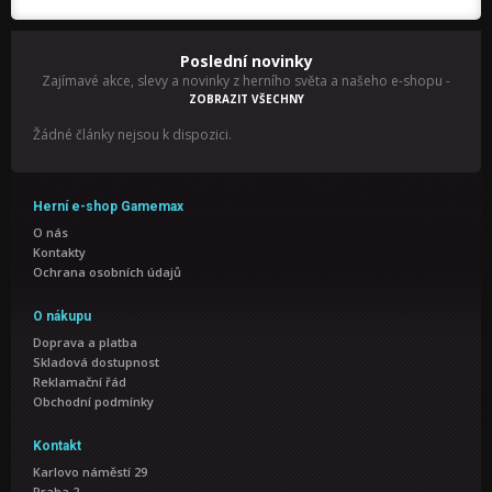
Poslední novinky
Zajímavé akce, slevy a novinky z herního světa a našeho e-shopu
-
ZOBRAZIT VŠECHNY
Žádné články nejsou k dispozici.
Herní e-shop Gamemax
O nás
Kontakty
Ochrana osobních údajů
O nákupu
Doprava a platba
Skladová dostupnost
Reklamační řád
Obchodní podmínky
Kontakt
Karlovo náměstí 29
Praha 2