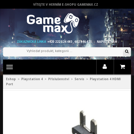
VÍTEJTE V HERNÍM E-SHOPU GAMEMAX.CZ
ZÁKAZNICKÁ LINKA
+420 222 524 483 , 602 846 421
NAPIŠTE NÁM
Zobrazit
menu
Eshop
Playstation 4
Příslušenství
Servis
Playstation 4 HDMI
>
>
>
>
Port