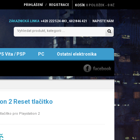
PŘIHLÁŠENÍ
/
REGISTRACE
KOŠÍK
0
POLOŽEK
-
0 KČ
ZÁKAZNICKÁ LINKA
+420 222 524 483 , 602 846 421
NAPIŠTE NÁM
PS Vita / PSP
PC
Ostatní elektronika
on 2 Reset tlačitko
tlačítko pro Playstation 2
č