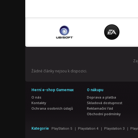
Za
Žádné články nejsou k dispozici.
Herní e-shop Gamemax
O nákupu
O nás
Doprava a platba
Kontakty
Skladová dostupnost
Ochrana osobních údajů
Reklamační řád
Obchodní podmínky
|
|
|
Kategorie
PlayStation 5
Playstation 4
Playstation 3
Play