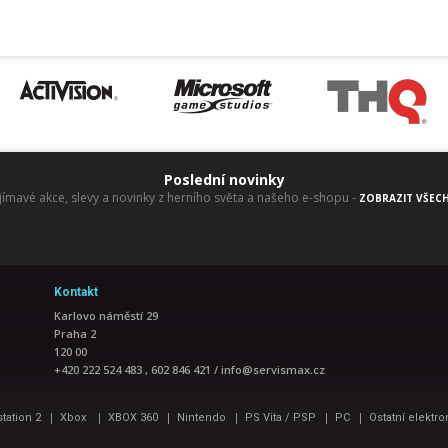
Poslední novinky
jímavé akce, slevy a novinky z herního světa a našeho e-shopu
-
ZOBRAZIT VŠEC
Kontakt
Karlovo náměstí 29
Praha 2
120 00
+420 222 524 483 , 602 846 421
/
info@servismax.cz
|
|
|
|
|
|
station 2
Xbox
XBOX 360
Nintendo
PS Vita / PSP
PC
Ostatní elektro