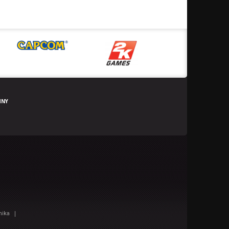
HNY
|
nika