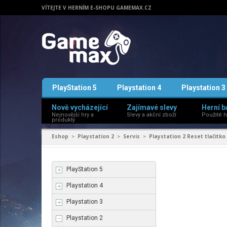
VÍTEJTE V HERNÍM E-SHOPU GAMEMAX.CZ
PlayStation 5
Playstation 4
Playstation 3
Nově vycházející
Zajímavé slevy
Herní b
Nejnovější hry a
Slevy a akční zboží
Použité h
produkty
Eshop
Playstation 2
Servis
Playstation 2 Reset tlačitko
>
>
>
PlayStation 5
Playstation 4
Playstation 3
Playstation 2