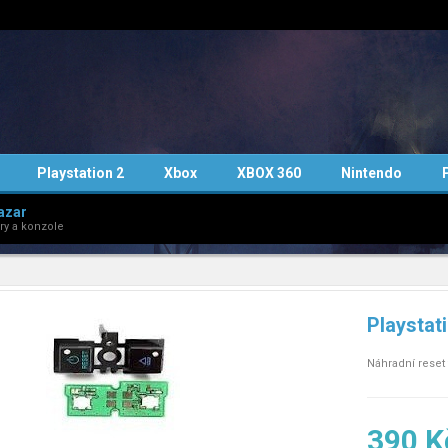
Playstation 2
Xbox
XBOX 360
Nintendo
azar
ry a konzole
Playstati
Náhradní reset 
390 K