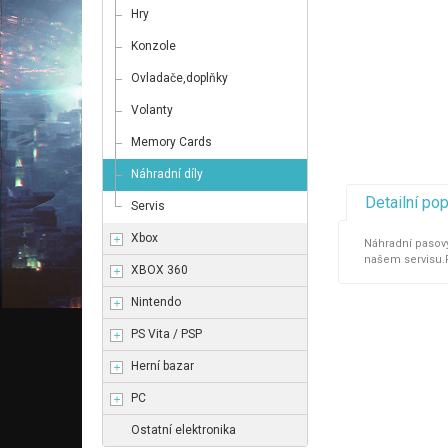
Hry
Konzole
Ovladače,doplňky
Volanty
Memory Cards
Náhradní díly
Detailní po
Servis
Xbox
Náhradní pasový
našem servisu.P
XBOX 360
Nintendo
PS Vita / PSP
Herní bazar
PC
Ostatní elektronika