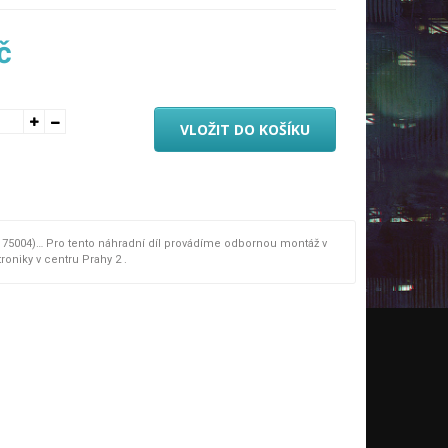
č
VLOŽIT DO KOŠÍKU
a 75004)… Pro tento náhradní díl provádíme odbornou montáž v
oniky v centru Prahy 2 .