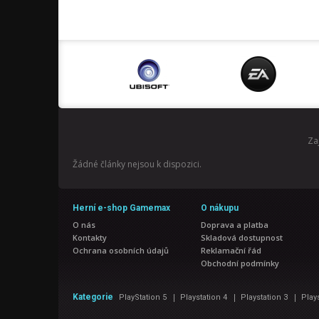
Za
Žádné články nejsou k dispozici.
Herní e-shop Gamemax
O nákupu
O nás
Doprava a platba
Kontakty
Skladová dostupnost
Ochrana osobních údajů
Reklamační řád
Obchodní podmínky
|
|
|
Kategorie
PlayStation 5
Playstation 4
Playstation 3
Play