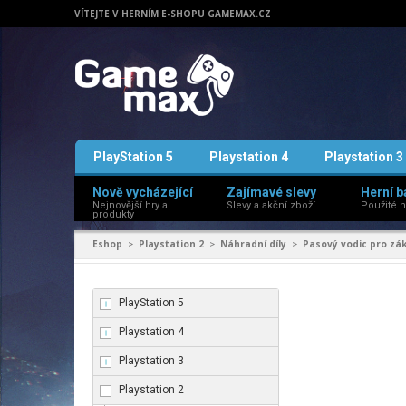
VÍTEJTE V HERNÍM E-SHOPU GAMEMAX.CZ
PlayStation 5
Playstation 4
Playstation 3
Nově vycházející
Zajímavé slevy
Herní b
Nejnovější hry a
Slevy a akční zboží
Použité h
produkty
Eshop
Playstation 2
Náhradní díly
Pasový vodic pro zák
>
>
>
PlayStation 5
Playstation 4
Playstation 3
Playstation 2