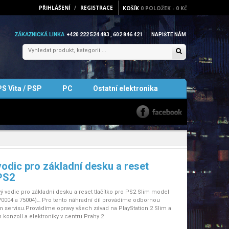
PŘIHLÁŠENÍ
/
REGISTRACE
KOŠÍK
0
POLOŽEK
-
0 KČ
ZÁKAZNICKÁ LINKA
+420 222 524 483 , 602 846 421
NAPIŠTE NÁM
PS Vita / PSP
PC
Ostatní elektronika
odic pro základní desku a reset
 PS2
ý vodic pro základní desku a reset tlačítko pro PS2 Slim model
70004 a 75004)… Pro tento náhradní díl provádíme odbornou
 servisu.Provádíme opravy všech závad na PlayStation 2 Slim a
 konzolí a elektroniky v centru Prahy 2 .