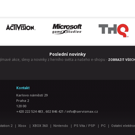
Poslední novinky
jímavé akce, slevy a novinky z herního světa a našeho e-shopu
-
ZOBRAZIT VŠEC
Kontakt
Karlovo náměstí 29
Praha 2
120 00
+420 222 524 483 , 602 846 421
/
info@servismax.cz
|
|
|
|
|
|
station 2
Xbox
XBOX 360
Nintendo
PS Vita / PSP
PC
Ostatní elektro