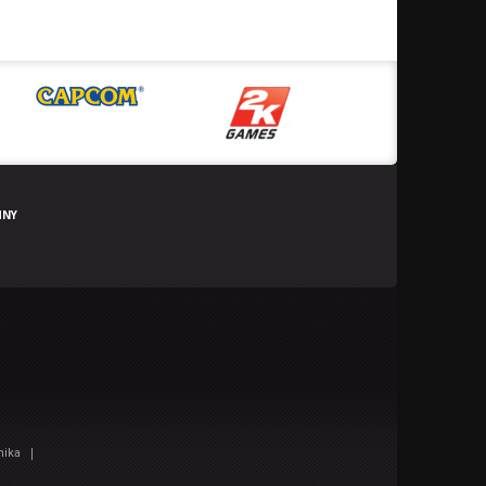
HNY
|
nika