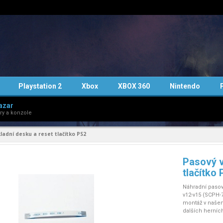
Playstation 2
Xbox
XBOX 360
Nintendo
azar
ry a konzole
ladní desku a reset tlačítko PS2
Pasový v
tlačítko
Náhradní pasov
v12-v15 (SCPH-
montáž v našem
dalších herních