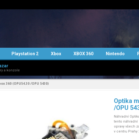
Playstation 2
Xbox
XBOX 360
Nintendo
azar
ry a konzole
ox 360 (OPU54.30 /OPU 5430)
Optika m
/OPU 54
Náhradní Optik
tento náhradní
opravy všech zá
v centru Prahy 