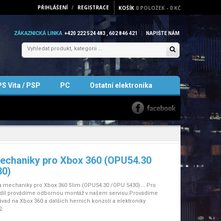
PŘIHLÁŠENÍ
/
REGISTRACE
KOŠÍK
0
POLOŽEK
-
0 KČ
ZÁKAZNICKÁ LINKA
+420 222 524 483 , 602 846 421
NAPIŠTE NÁM
PS Vita / PSP
PC
Ostatní elektronika
echaniky pro Xbox 360 (OPU54.30
30)
a mechaniky pro Xbox 360 Slim (OPU54.30 /OPU 5430)…. Pro
 díl provádíme odbornou montáž v našem servisu.Provádíme
vad na Xbox 360 a dalších herních konzolí a elektroniky
2.