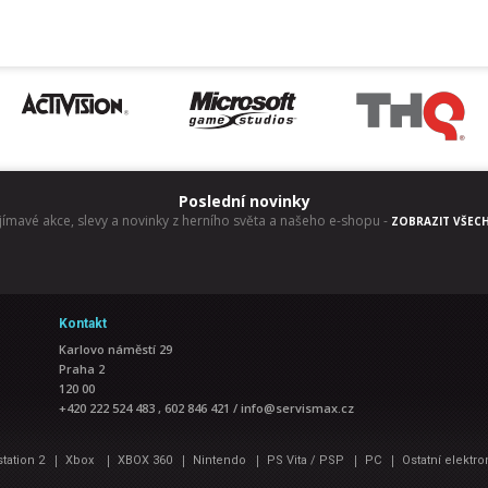
Poslední novinky
jímavé akce, slevy a novinky z herního světa a našeho e-shopu
-
ZOBRAZIT VŠEC
Kontakt
Karlovo náměstí 29
Praha 2
120 00
+420 222 524 483 , 602 846 421
/
info@servismax.cz
|
|
|
|
|
|
station 2
Xbox
XBOX 360
Nintendo
PS Vita / PSP
PC
Ostatní elektro