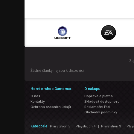
Za
Žádné články nejsou k dispozici.
Herní e-shop Gamemax
O nákupu
O nás
Doprava a platba
Kontakty
Skladová dostupnost
Ochrana osobních údajů
Reklamační řád
Obchodní podmínky
|
|
|
Kategorie
PlayStation 5
Playstation 4
Playstation 3
Play