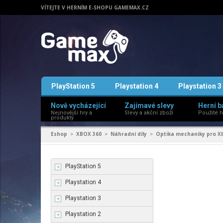
VÍTEJTE V HERNÍM E-SHOPU GAMEMAX.CZ
PlayStation 5
Playstation 4
Playstation 3
Nově vycházející
Zajímavé slevy
Herní b
Nejnovější hry a
Slevy a akční zboží
Použité h
produkty
Eshop
XBOX 360
Náhradní díly
Optika mechaniky pro Xb
>
>
>
PlayStation 5
Playstation 4
Playstation 3
Playstation 2