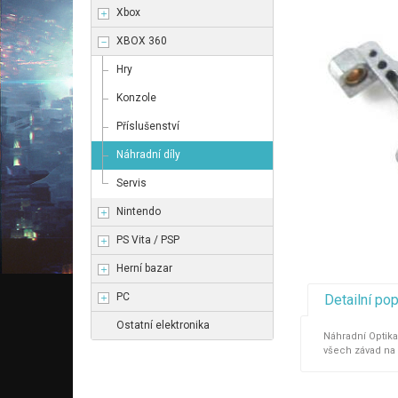
Xbox
XBOX 360
Hry
Konzole
Příslušenství
Náhradní díly
Servis
Nintendo
PS Vita / PSP
Herní bazar
PC
Detailní po
Ostatní elektronika
Náhradní Optik
všech závad na 