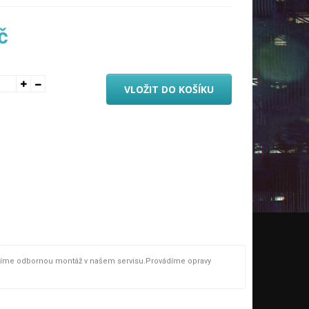
č
VLOŽIT DO KOŠÍKU
vádíme odbornou montáž v našem servisu.Provádíme opravy