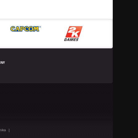
HNY
|
nika