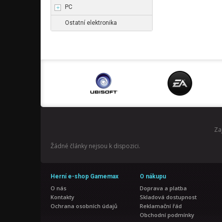
PC
Ostatní elektronika
Za
Žádné články nejsou k dispozici.
Herní e-shop Gamemax
O nákupu
O nás
Doprava a platba
Kontakty
Skladová dostupnost
Ochrana osobních údajů
Reklamační řád
Obchodní podmínky