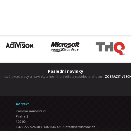
blízkých objekt
typu. Dohromad
která v kompati
například pocít
problém!
Poslední novinky
jímavé akce, slevy a novinky z herního světa a našeho e-shopu
-
ZOBRAZIT VŠEC
Kontakt
Karlovo náměstí 29
Praha 2
120 00
+420 222 524 483 , 602 846 421
/
info@servismax.cz