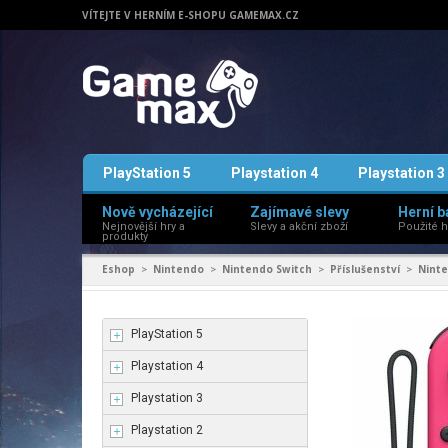
VÍTEJTE V HERNÍM E-SHOPU GAMEMAX.CZ
PlayStation 5
Playstation 4
Playstation 3
Nově vycházející
Zajímavé slevy
Herní b
Nejnovější hry a
Slevy a akční zboží
Použité h
produkty
Eshop
Nintendo
Nintendo Switch
Příslušenství
Ninte
>
>
>
>
PlayStation 5
Playstation 4
Playstation 3
Playstation 2