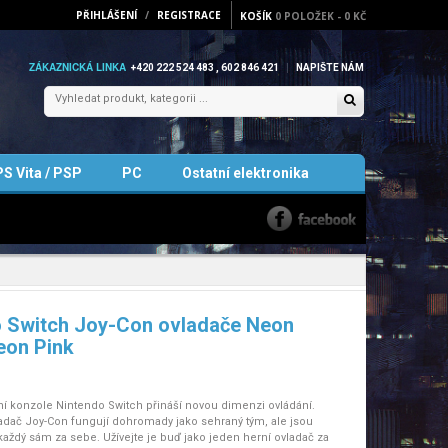
PŘIHLÁŠENÍ
/
REGISTRACE
KOŠÍK
0
POLOŽEK
-
0 KČ
ZÁKAZNICKÁ LINKA
+420 222 524 483 , 602 846 421
NAPIŠTE NÁM
PS Vita / PSP
PC
Ostatní elektronika
 Switch Joy-Con ovladače Neon
eon Pink
í konzole Nintendo Switch přináší novou dimenzi ovládání.
ladač Joy-Con fungují dohromady jako sehraný tým, ale jsou
každý sám za sebe. Užívejte je buď jako jeden herní ovladač za