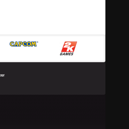
ů ve hrách, které byly speciálně navrženy pro funkce tohoto
y pak oba Joy-Cony nabízejí ještě speciální funkci HD rumble,
bilních hrách
umocní reálnost vibrační odezvy
. Chcete
it vibrace jednotlivých kostek ledu uvnitř sklenice? Žádný
HNY