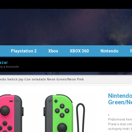
Playstation 2
Xbox
XBOX 360
Nintendo
azar
ry a konzole
ndo Switch Joy-Con ovladače Neon Green/Neon Pink
Nintendo
Green/N
Průlomová hern
Pravý a levý ov
schopny hrát i 