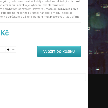
 gripu, nebo samostatně, každý v jedné ruce! Každý z nich má
ompletní sadu tlačítek a je vybaven i akcelerometrem
ým pohybovým senzorem. Právě to umožňuje
nezávislé pravé
. Připojte herní konzoli v rámci handheld módu, nebo se
ony s parťákem a užijte si parádní multiplayerovou jízdu přímo
středí.
é vlastnosti
 Kč
pro herní konzoli Nintendo Switch
nze ovládání
VLOŽIT DO KOŠÍKU
unguje buď jako jeden herní ovladač, nebo samostatně
 pro reálnou vibrační odezvu
apture pro okamžité screenshoty z probíhající hry
á kamera a NFC bod pro interakci s amiibo figurkami
alá samostatnost
lupráce v jednom
onu dále naleznete tlačítko Capture pro okamžité screenshoty
jící hry. Na pravém zase NFC bod pro interakci s amiibo
 pohybovou kameru pro detekci vzdálenosti, tvarů a pohybu