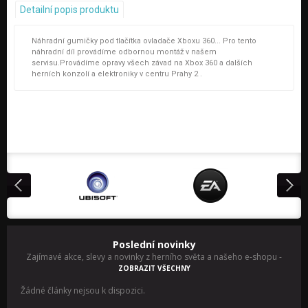
Detailní popis produktu
Náhradní gumičky pod tlačítka ovladače Xboxu 360... Pro tento
náhradní díl provádíme odbornou montáž v našem
servisu.Provádíme opravy všech závad na Xbox 360 a dalších
herních konzolí a elektroniky v centru Prahy 2 .
Poslední novinky
Zajímavé akce, slevy a novinky z herního světa a našeho e-shopu
-
ZOBRAZIT VŠECHNY
Žádné články nejsou k dispozici.