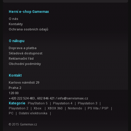
Herní e-shop Gamemax
O nás
Kontakty
Ochrana osobních údajů
O nákupu
Doprava a platba
Skladová dostupnost
Reklamační řád
Obchodní podmínky
Kontakt
Karlovo náměstí 29
Praha 2
120 00
+420 222 524 483 , 602 846 421
/
info@servismax.cz
|
|
|
Kategorie
PlayStation 5
Playstation 4
Playstation 3
|
|
|
|
|
Playstation 2
Xbox
XBOX 360
Nintendo
PS Vita / PSP
|
|
PC
Ostatní elektronika
© 2015 Gamemax.cz