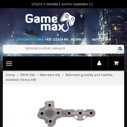
VÍTEJTE V HERNÍM E-SHOPU GAMEMAX.CZ
ZÁKAZNICKÁ LINKA
+420 222 524 483 , 602 846 421
NAPIŠTE NÁM
Zobrazit
menu
Eshop
XBOX 360
Náhradní díly
Náhradní gumičky pod tlačítka
>
>
>
ovladače Xboxu 360