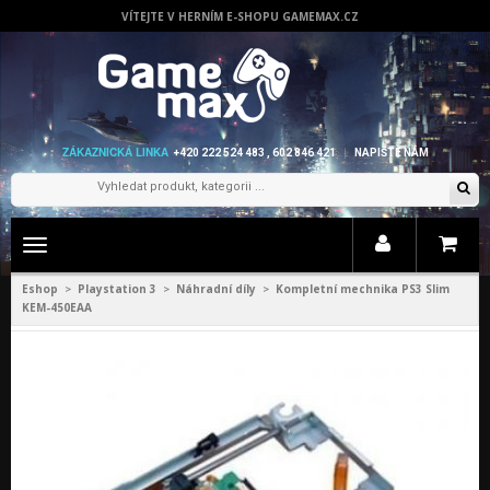
VÍTEJTE V HERNÍM E-SHOPU GAMEMAX.CZ
ZÁKAZNICKÁ LINKA
+420 222 524 483 , 602 846 421
NAPIŠTE NÁM
Zobrazit
menu
Eshop
Playstation 3
Náhradní díly
Kompletní mechnika PS3 Slim
>
>
>
KEM-450EAA