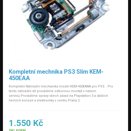
Kompletní mechnika PS3 Slim KEM-
450EAA
Kompletní Náhradní mechanika model KEM-450EAAA pro PS3... Pro
tento náhradní díl provádíme odbornou montáž v našem
servisu.Provádíme opravy všech závad na Playstation 3 a dalších
herních konzolí a elektroniky v centru Prahy 2 .
1.550 Kč
SKLADEM