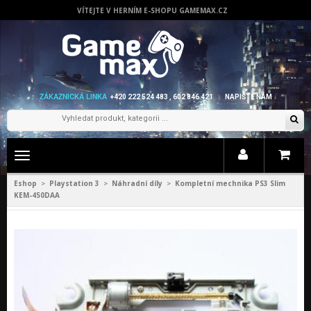
VÍTEJTE V HERNÍM E-SHOPU GAMEMAX.CZ
ZÁKAZNICKÁ LINKA
+420 222 524 483 , 602 846 421
NAPIŠTE NÁM
Zobrazit
menu
Eshop
Playstation 3
Náhradní díly
Kompletní mechnika PS3 Slim
>
>
>
KEM-450DAA