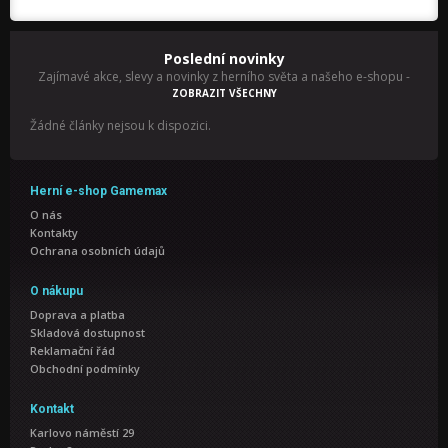
Poslední novinky
Zajímavé akce, slevy a novinky z herního světa a našeho e-shopu
-
ZOBRAZIT VŠECHNY
Žádné články nejsou k dispozici.
Herní e-shop Gamemax
O nás
Kontakty
Ochrana osobních údajů
O nákupu
Doprava a platba
Skladová dostupnost
Reklamační řád
Obchodní podmínky
Kontakt
Karlovo náměstí 29