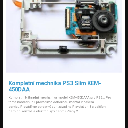
Kompletní mechnika PS3 Slim KEM-
450DAA
Kompletní Náhradní mechanika model KEM-450DAAA pro PS3... Pro
tento náhradní díl provádíme odbornou montáž v našem
servisu.Provádíme opravy všech závad na Playstation 3 a dalších
herních konzolí a elektroniky v centru Prahy 2 .