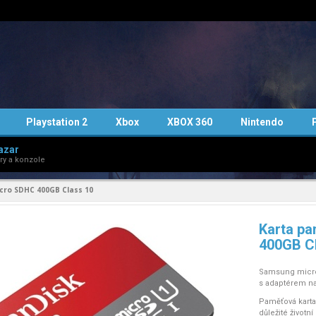
Playstation 2
Xbox
XBOX 360
Nintendo
azar
ry a konzole
ro SDHC 400GB Class 10
Karta p
400GB C
Samsung micro
s adaptérem n
Paměťová karta
důležité životn