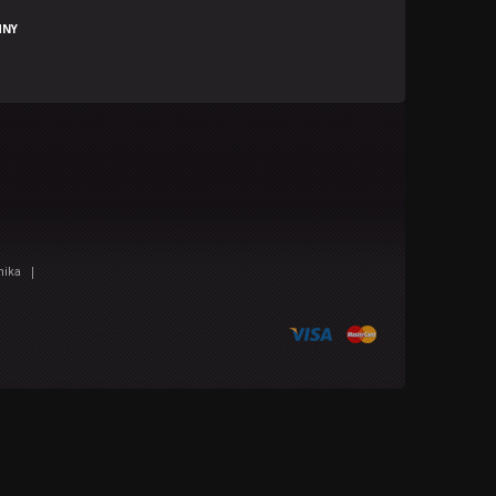
HNY
|
nika