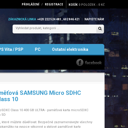
PŘIHLÁŠENÍ
/
REGISTRACE
KOŠÍK
0
POLOŽEK
-
0 KČ
ZÁKAZNICKÁ LINKA
+420 222 524 483 , 602 846 421
NAPIŠTE NÁM
PS Vita / PSP
PC
Ostatní elektronika
aměťová SAMSUNG Micro SDHC
lass 10
SDXC Class 10 400 GB ULTRA - paměťová karta microSDXC
a SD
, které můžete důvěřovat. Bezpečně zaznamenávejte všechny
í okamžiky na vysoce výkonné a stylové paměťové karty