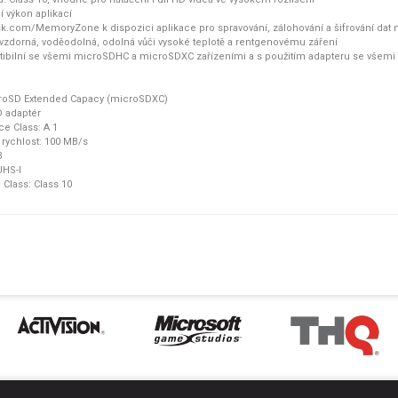
- UHS klasifika
ší výkon aplikací
- nahrávání vid
k.com/MemoryZone k dispozici aplikace pro spravování, zálohování a šifrování dat n
rozlišení
zuvzdorná, voděodolná, odolná vůči vysoké teplotě a rentgenovému záření
- A1 pro rychlej
patibilní se všemi microSDHC a microSDXC zařízeními a s použitím adapteru se vše
- na www.SanDi
zálohování a šif
- karta je nára
roSD Extended Capacy (microSDXC)
a rentgenovém
D adaptér
- karta je kom
e Class: A 1
a s použitím a
rychlost: 100 MB/s
- adaptér
B
UHS-I
Rozhraní UHS-1
Class: Class 10
Rychlostní tř
Typ výrobku
Použití: Mobi
Rozhraní: UH
Rozměry (š x 
Hmotnost: 0
Provozní nap
Skladovací t
Provozní tep
Životnost: 1