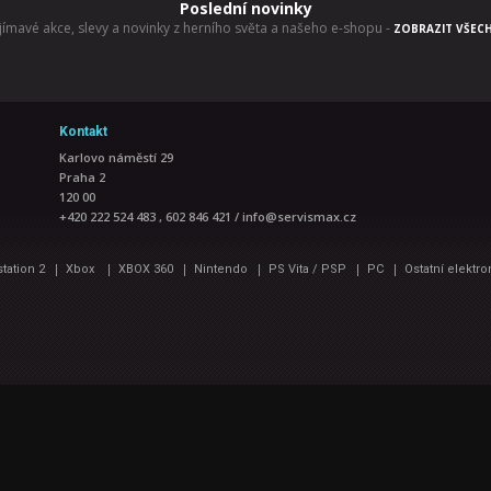
Poslední novinky
jímavé akce, slevy a novinky z herního světa a našeho e-shopu
-
ZOBRAZIT VŠEC
Kontakt
Karlovo náměstí 29
Praha 2
120 00
+420 222 524 483 , 602 846 421
/
info@servismax.cz
|
|
|
|
|
|
station 2
Xbox
XBOX 360
Nintendo
PS Vita / PSP
PC
Ostatní elektro