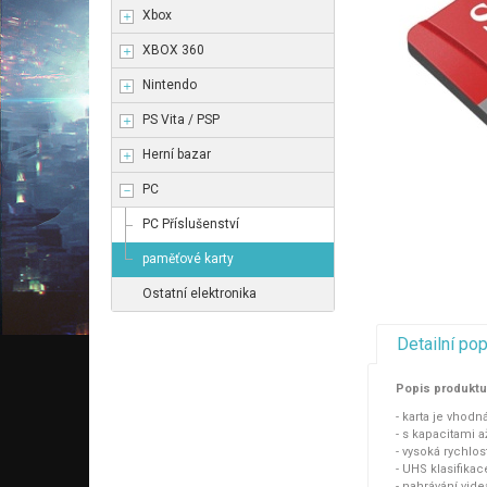
Xbox
XBOX 360
Nintendo
PS Vita / PSP
Herní bazar
PC
PC Příslušenství
paměťové karty
Ostatní elektronika
Detailní po
Popis produktu
- karta je vhod
- s kapacitami 
- vysoká rychlos
- UHS klasifikac
- nahrávání vid