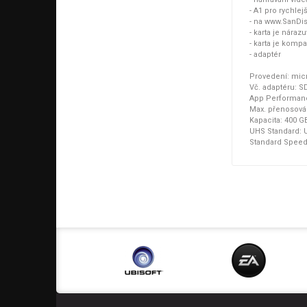
- A1 pro rychlej
- na www.SanDis
- karta je nára
- karta je kom
- adaptér
Provedení: mic
Vč. adaptéru: S
App Performanc
Max. přenosová 
Kapacita: 400 G
UHS Standard: 
Standard Speed 