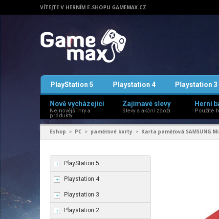
VÍTEJTE V HERNÍM E-SHOPU GAMEMAX.CZ
PlayStation 5
Playstation 4
Playstation 3
Nově vycházející
Zajímavé slevy
Herní b
Nejnovější hry a
Slevy a akční zboží
Použité h
produkty
Eshop
PC
paměťové karty
Karta paměťová SAMSUNG Mic
>
>
>
PlayStation 5
Playstation 4
Playstation 3
Playstation 2