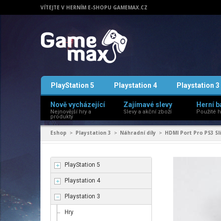
VÍTEJTE V HERNÍM E-SHOPU GAMEMAX.CZ
PlayStation 5
Playstation 4
Playstation 3
Nově vycházející
Zajímavé slevy
Herní b
Nejnovější hry a
Slevy a akční zboží
Použité h
produkty
Eshop
Playstation 3
Náhradní díly
HDMI Port Pro PS3 Sl
>
>
>
PlayStation 5
Playstation 4
Playstation 3
Hry