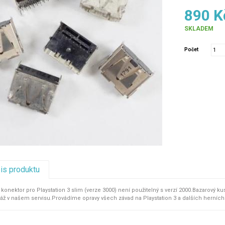
890 K
SKLADEM
Počet
pis produktu
onektor pro Playstation 3 slim (verze 3000) není použitelný s verzí 2000.Bazarový k
 v našem servisu.Provádíme opravy všech závad na Playstation 3 a dalších herních ko