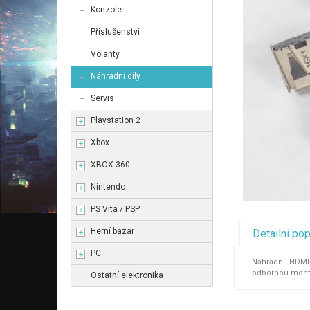
Konzole
Příslušenství
Volanty
Náhradní díly
Servis
Playstation 2
Xbox
XBOX 360
Nintendo
PS Vita / PSP
Herní bazar
Detailní po
PC
Náhradní HDMI k
odbornou montáž
Ostatní elektronika