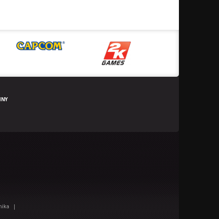
HNY
|
nika