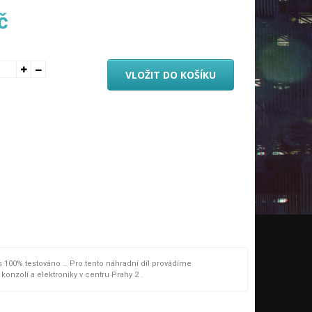
č
VLOŽIT DO KOŠÍKU
us 100% testováno … Pro tento náhradní díl provádíme
nzolí a elektroniky v centru Prahy 2 .