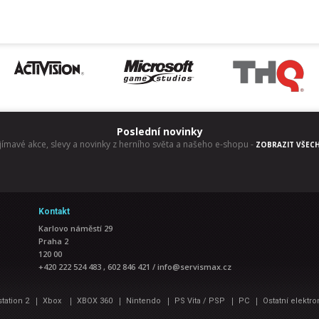
Poslední novinky
jímavé akce, slevy a novinky z herního světa a našeho e-shopu
-
ZOBRAZIT VŠEC
Kontakt
Karlovo náměstí 29
Praha 2
120 00
+420 222 524 483 , 602 846 421
/
info@servismax.cz
|
|
|
|
|
|
station 2
Xbox
XBOX 360
Nintendo
PS Vita / PSP
PC
Ostatní elektro