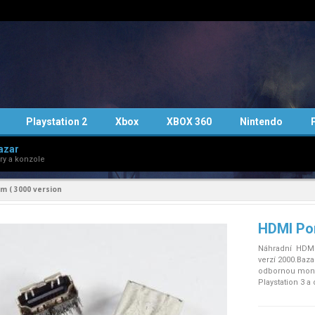
Playstation 2
Xbox
XBOX 360
Nintendo
azar
ry a konzole
im ( 3000 version
HDMI Por
Náhradní HDMI k
verzí 2000.Baz
odbornou mont
Playstation 3 a