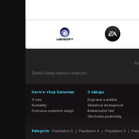
Za
Žádné články nejsou k dispozici.
Herní e-shop Gamemax
O nákupu
O nás
Doprava a platba
Kontakty
Skladová dostupnost
Ochrana osobních údajů
Reklamační řád
Obchodní podmínky
|
|
|
Kategorie
PlayStation 5
Playstation 4
Playstation 3
Play