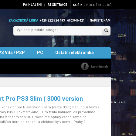
PŘIHLÁŠENÍ
/
REGISTRACE
KOŠÍK
0
POLOŽEK
-
0 KČ
ZÁKAZNICKÁ LINKA
+420 222 524 483 , 602 846 421
NAPIŠTE NÁM
PS Vita / PSP
PC
Ostatní elektronika
t Pro PS3 Slim ( 3000 version
onektor pro Playstation 3 slim (verze 3000) není použitelný s
arový kus 100% testováno … Pro tento náhradní díl provádíme
áž v našem servisu.Provádíme opravy všech závad na
 dalších herních konzolí a elektroniky v centru Prahy 2 .