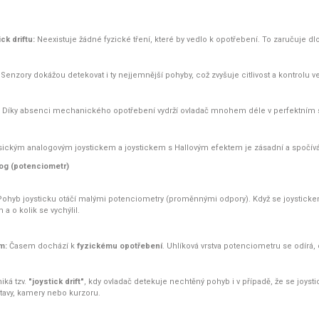
ck driftu:
Neexistuje žádné fyzické tření, které by vedlo k opotřebení. To zaručuje d
Senzory dokážou detekovat i ty nejjemnější pohyby, což zvyšuje citlivost a kontrolu ve
Díky absenci mechanického opotřebení vydrží ovladač mnohem déle v perfektním s
sickým analogovým joystickem a joystickem s Hallovým efektem je zásadní a spočívá 
log (potenciometr)
ohyb joysticku otáčí malými potenciometry (proměnnými odpory). Když se joystickem
a o kolik se vychýlil.
m:
Časem dochází k
fyzickému opotřebení
. Uhlíková vrstva potenciometru se odírá
iká tzv.
"joystick drift"
, kdy ovladač detekuje nechtěný pohyb i v případě, že se joys
avy, kamery nebo kurzoru.