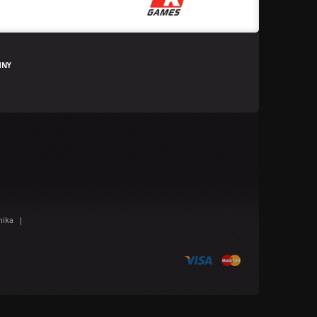
HNY
|
nika