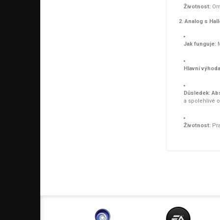
Životnost:
Ome
2. Analog s Ha
Jak funguje:
M
Hlavní výhoda
Důsledek:
Abs
a spolehlivé 
Životnost:
Pra