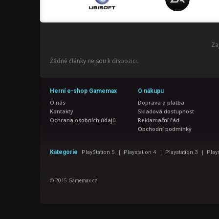
Za
Žádné články nejsou k dispozici.
Herní e-shop Gamemax
O nákupu
O nás
Doprava a platba
Kontakty
Skladová dostupnost
Ochrana osobních údajů
Reklamační řád
Obchodní podmínky
|
|
|
Kategorie
PlayStation 5
Playstation 4
Playstation 3
Play
© 2015 Gamemax.cz