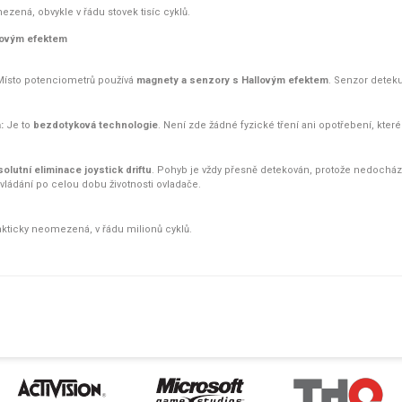
zená, obvykle v řádu stovek tisíc cyklů.
llovým efektem
ísto potenciometrů používá
magnety a senzory s Hallovým efektem
. Senzor detek
:
Je to
bezdotyková technologie
. Není zde žádné fyzické tření ani opotřebení, které
olutní eliminace joystick driftu
. Pohyb je vždy přesně detekován, protože nedocház
ovládání po celou dobu životnosti ovladače.
kticky neomezená, v řádu milionů cyklů.