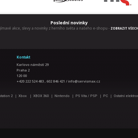
Poslední novinky
jímavé akce, slevy a novinky z herního světa a našeho e-shopu
-
ZOBRAZIT VŠEC
Kontakt
Karlovo náměstí 29
Praha 2
120 00
+420 222 524 483 , 602 846 421
/
info@servismax.cz
|
|
|
|
|
|
station 2
Xbox
XBOX 360
Nintendo
PS Vita / PSP
PC
Ostatní elektro