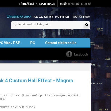
PŘIHLÁŠENÍ
/
REGISTRACE
KOŠÍK
0
POLOŽEK
-
0 KČ
ZÁKAZNICKÁ LINKA
+420 222 524 483 , 602 846 421
NAPIŠTE NÁM
PS Vita / PSP
PC
Ostatní elektronika
k 4 Custom Hall Effect - Magma
t novým, uchvacujícím herním prožitkem s novým inovativním
 PS4.
EFFECT SONY DUALSHOCK