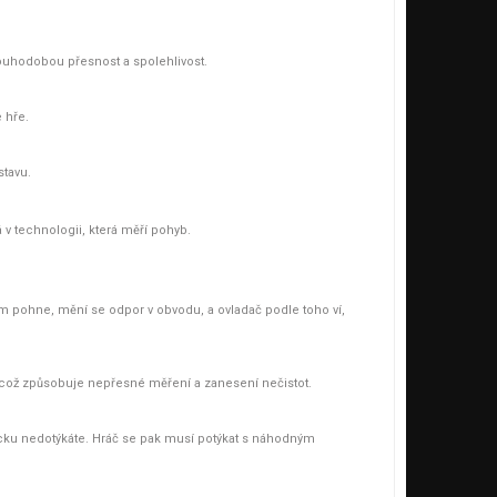
louhodobou přesnost a spolehlivost.
 hře.
tavu.
v technologii, která měří pohyb.
 pohne, mění se odpor v obvodu, a ovladač podle toho ví,
, což způsobuje nepřesné měření a zanesení nečistot.
ticku nedotýkáte. Hráč se pak musí potýkat s náhodným