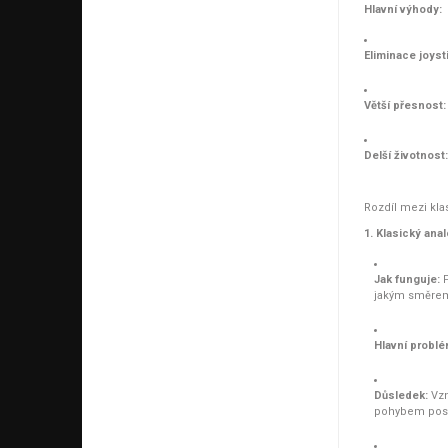
Hlavní výhody:
Eliminace joysti
Větší přesnost:
Delší životnost:
Rozdíl mezi kla
1. Klasický ana
Jak funguje:
P
jakým směrem 
Hlavní problé
Důsledek:
Vzn
pohybem post