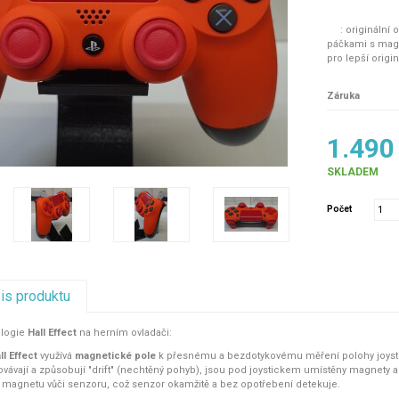
: originální o
páčkami s magn
pro lepší origi
Kalibrovatel
Záruka
čemuž je ovládá
Snížená tole
1.490
kruhovitosti, co
Optimalizova
SKLADEM
přesnější ovlád
Počet
Pouze ovladač
pis produktu
ologie
Hall Effect
na herním ovladači:
ll Effect
využívá
magnetické pole
k přesnému a bezdotykovému měření polohy joysti
ávají a způsobují "drift" (nechtěný pohyb), jsou pod joystickem umístěny magnety 
 magnetu vůči senzoru, což senzor okamžitě a bez opotřebení detekuje.