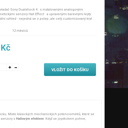
vladač Sony Dualshock 4 s instalovanými analogovými
etickými senzory Hall Effect a upravenými barevnými kryty
nální vzhled - nejedná se o polep ,ale celý customizovaný kryt .
ný rozsah analogu: Tato verze nyní umožňuje auto kalibraci, díky
12 měsíců
ní ještě přesnější.
rance chyb: Díky kalibraci je výrazně snížena odchylka
 Kč
ž zajišťuje vyšší přesnost.
né ovládání: Hladší a konzistentnější odezva modulů poskytuje
ání a bezproblémový herní zážitek.
VLOŽIT DO KOŠÍKU
 bez krabičky
cku. Místo klasických mechanických potenciometrů, které se
a senzory s
Hallovým efektem
. Když se joystickem pohne,