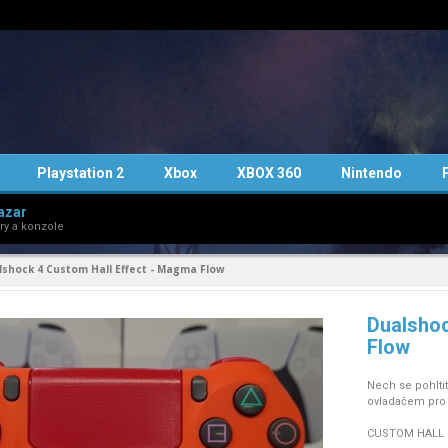
Playstation 2
Xbox
XBOX 360
Nintendo
azar
ry a konzole
lshock 4 Custom Hall Effect - Magma Flow
Dualshoc
Flow
Nech se pohlti
ovladačem pro
CUSTOM HALL 