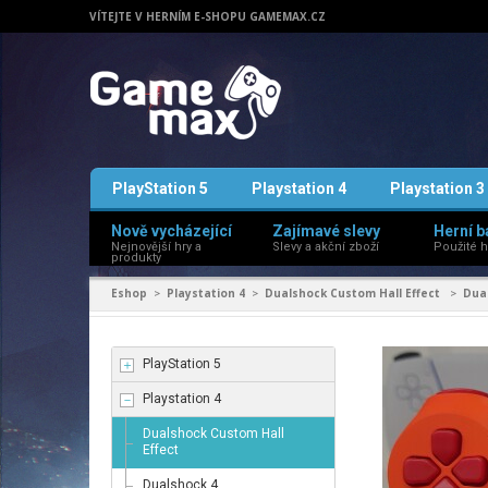
VÍTEJTE V HERNÍM E-SHOPU GAMEMAX.CZ
PlayStation 5
Playstation 4
Playstation 3
Nově vycházející
Zajímavé slevy
Herní b
Nejnovější hry a
Slevy a akční zboží
Použité h
produkty
Eshop
Playstation 4
Dualshock Custom Hall Effect
Dua
>
>
>
PlayStation 5
Playstation 4
Dualshock Custom Hall
Effect
Dualshock 4