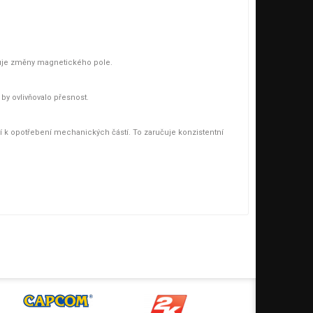
uje změny magnetického pole.
 by ovlivňovalo přesnost.
í k opotřebení mechanických částí. To zaručuje konzistentní